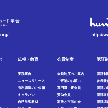
.org/
http://
て
広報・教育
会員制度
認証
実践事例
会員制度のご案内
認証制
ニュースリリース
ご寄附のお願い
参考映
有料講演のご依頼
専門職・正会員
認証の
キャラバン
賛助会員
認証取
自己学習教材
家族と市民の会
認証準