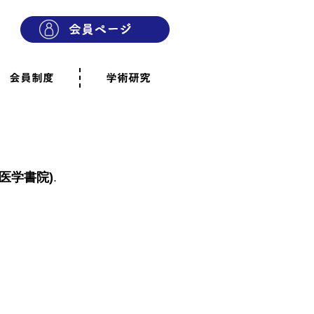
会員制度
学術研究
則
会員制度のご案内
ご寄附のお願い
専門職・正会員として参加
賛助会員として参加
家族と市民の会に参加
会員へのご案内
雨宿りの木
会員規程
よくあるご質問
(医学書院)
.