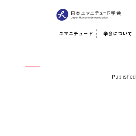
ユマニチュード
学会について
ユマニチュードとは
考案者メッセージ
考案者による随筆
日本での活動体制
映像
学会について
法人情報
代表理事挨拶
役員紹介
会員のご紹介
認定インストラ
社員総会
学会年次総会
学術会報誌
活動報告
Publishe