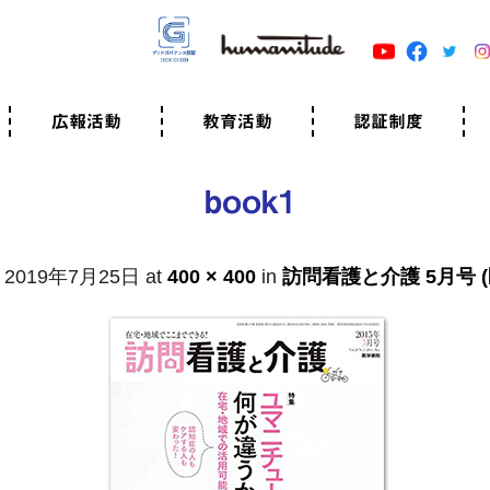
広報活動
教育活動
認証制度
クター
広報・事例紹介
ニュースリリース
有料講演のご依頼
ユマニチュードキャラバン
自己学習教材
知る・学ぶ
認定サポーター講座とは
準備講座のお申込はこちら
養成講座のお申込はこちら
認定サポーター登録
職業人向けの研修（IGMJ）
学校教育
認証制度とは
参考映像
認証の取得方法
認証取得事業所
認証準備会員一覧
運営組織
案内資料・申込書類
規程
よくある質問
ユマニチュードの5原
生活労働憲章
評価保清
book1
d
2019年7月25日
at
400 × 400
in
訪問看護と介護 5月号 