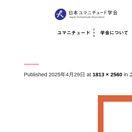
ユマニチュード
学会について
ユマニチュードとは
考案者メッセージ
考案者による随筆
日本での活動体制
映像
学会について
法人情報
代表理事挨拶
役員紹介
会員のご紹介
認定インストラ
社員総会
学会年次総会
学術会報誌
活動報告
Published
2025年4月29日
at
1813 × 2560
in