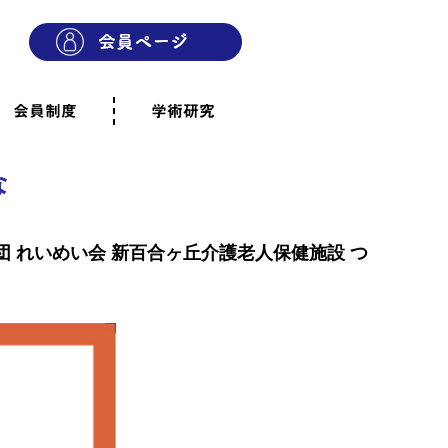
会員制度
学術研究
則
会員制度のご案内
ご寄附のお願い
専門職・正会員として参加
賛助会員として参加
家族と市民の会に参加
会員へのご案内
雨宿りの木
会員規程
よくあるご質問
な
 れいめい会 新百合ヶ丘介護老人保健施設 つ