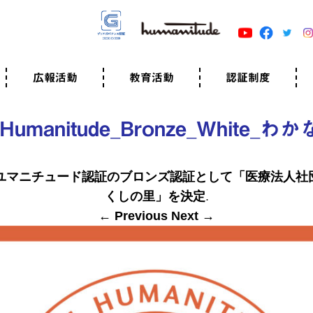
広報活動
教育活動
認証制度
クター
広報・事例紹介
ニュースリリース
有料講演のご依頼
ユマニチュードキャラバン
自己学習教材
知る・学ぶ
認定サポーター講座とは
準備講座のお申込はこちら
養成講座のお申込はこちら
認定サポーター登録
職業人向けの研修（IGMJ）
学校教育
認証制度とは
参考映像
認証の取得方法
認証取得事業所
認証準備会員一覧
運営組織
案内資料・申込書類
規程
よくある質問
ユマニチュードの5原
生活労働憲章
評価保清
Humanitude_Bronze_White_わか
ユマニチュード認証のブロンズ認証として「医療法人社団
くしの里」を決定
.
← Previous
Next →