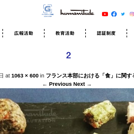
広報活動
教育活動
認証制度
クター
広報・事例紹介
ニュースリリース
有料講演のご依頼
ユマニチュードキャラバン
自己学習教材
知る・学ぶ
認定サポーター講座とは
準備講座のお申込はこちら
養成講座のお申込はこちら
認定サポーター登録
職業人向けの研修（IGMJ）
学校教育
認証制度とは
参考映像
認証の取得方法
認証取得事業所
認証準備会員一覧
運営組織
案内資料・申込書類
規程
よくある質問
ユマニチュードの5原
生活労働憲章
評価保清
2
1日
at
1063 × 600
in
フランス本部における「食」に関す
← Previous
Next →