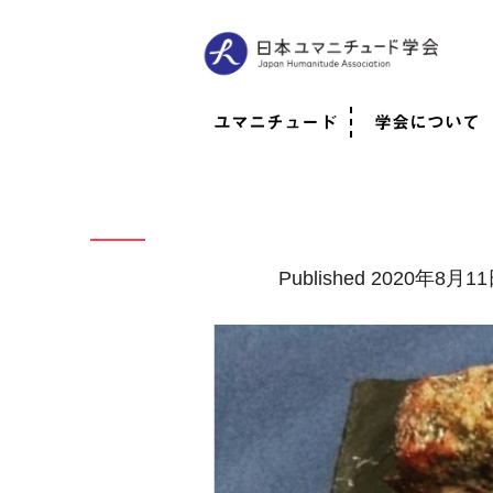
ユマニチュード
学会について
ユマニチュードとは
考案者メッセージ
考案者による随筆
日本での活動体制
映像
学会について
法人情報
代表理事挨拶
役員紹介
会員のご紹介
認定インストラ
社員総会
学会年次総会
学術会報誌
活動報告
Published
2020年8月1