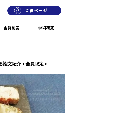
会員制度
学術研究
則
会員制度のご案内
ご寄附のお願い
専門職・正会員として参加
賛助会員として参加
家族と市民の会に参加
会員へのご案内
雨宿りの木
会員規程
よくあるご質問
る論文紹介＜会員限定＞
.