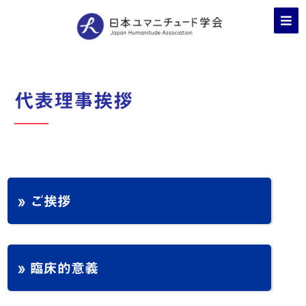
代表理事挨拶
» ご挨拶
» 臨床的意義