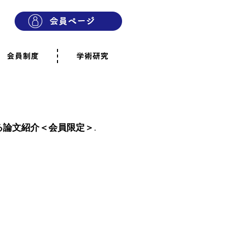
会員制度
学術研究
則
会員制度のご案内
ご寄附のお願い
専門職・正会員として参加
賛助会員として参加
家族と市民の会に参加
会員へのご案内
雨宿りの木
会員規程
よくあるご質問
る論文紹介＜会員限定＞
.