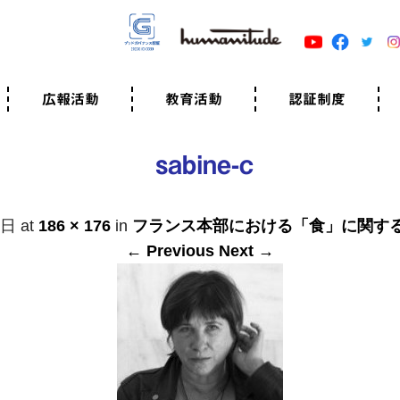
広報活動
教育活動
認証制度
クター
広報・事例紹介
ニュースリリース
有料講演のご依頼
ユマニチュードキャラバン
自己学習教材
知る・学ぶ
認定サポーター講座とは
準備講座のお申込はこちら
養成講座のお申込はこちら
認定サポーター登録
職業人向けの研修（IGMJ）
学校教育
認証制度とは
参考映像
認証の取得方法
認証取得事業所
認証準備会員一覧
運営組織
案内資料・申込書類
規程
よくある質問
ユマニチュードの5原
生活労働憲章
評価保清
sabine-c
1日
at
186 × 176
in
フランス本部における「食」に関す
← Previous
Next →