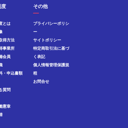
制度
その他
度とは
プライバシーポリシ
像
ー
取得方法
サイトポリシー
得事業所
特定商取引法に基づ
備会員
く表記
織
個人情報管理保護規
料・申込書類
程
お問合せ
る質問
働憲章
清