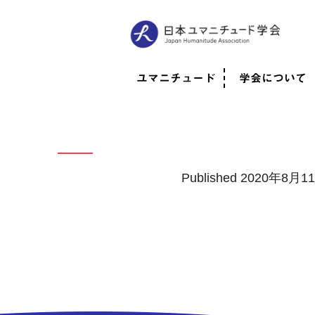
ユマニチュード
学会について
ユマニチュードとは
考案者メッセージ
考案者による随筆
日本での活動体制
映像
学会について
法人情報
代表理事挨拶
役員紹介
会員のご紹介
認定インストラ
社員総会
学会年次総会
学術会報誌
活動報告
Published
2020年8月1