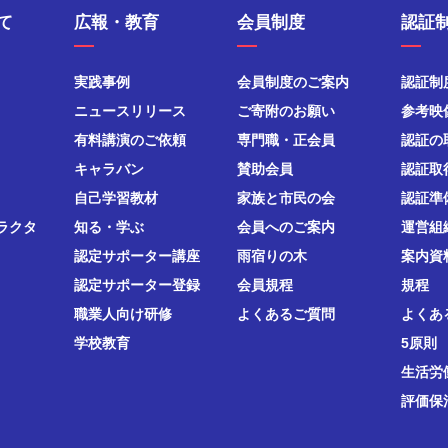
て
広報・教育
会員制度
認証
実践事例
会員制度のご案内
認証制
ニュースリリース
ご寄附のお願い
参考映
有料講演のご依頼
専門職・正会員
認証の
キャラバン
賛助会員
認証取
自己学習教材
家族と市民の会
認証準
ラクタ
知る・学ぶ
会員へのご案内
運営組
認定サポーター講座
雨宿りの木
案内資
認定サポーター登録
会員規程
規程
職業人向け研修
よくあるご質問
よくあ
学校教育
5原則
生活労
評価保