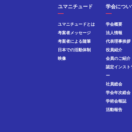
ユマニチュード
学会につい
ユマニチュードとは
学会概要
考案者メッセージ
法人情報
考案者による随筆
代表理事挨拶
日本での活動体制
役員紹介
映像
会員のご紹介
認定インスト
ー
社員総会
学会年次総会
学術会報誌
活動報告