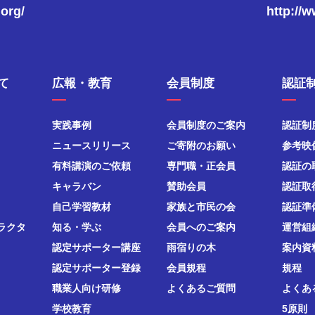
.org/
http://
て
広報・教育
会員制度
認証
実践事例
会員制度のご案内
認証制
ニュースリリース
ご寄附のお願い
参考映
有料講演のご依頼
専門職・正会員
認証の
キャラバン
賛助会員
認証取
自己学習教材
家族と市民の会
認証準
ラクタ
知る・学ぶ
会員へのご案内
運営組
認定サポーター講座
雨宿りの木
案内資
認定サポーター登録
会員規程
規程
職業人向け研修
よくあるご質問
よくあ
学校教育
5原則