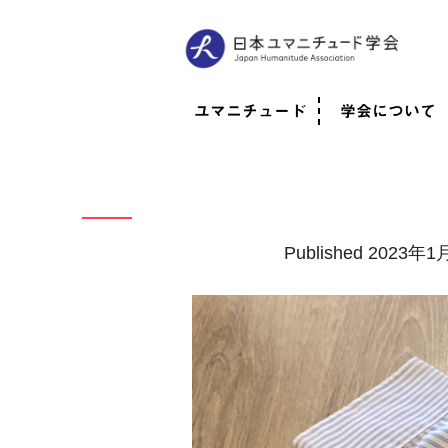
ユマニチュード
学会について
ユマニチュードとは
考案者メッセージ
考案者による随筆
日本での活動体制
映像
学会について
法人情報
代表理事挨拶
役員紹介
会員のご紹介
認定インストラ
社員総会
学会年次総会
学術会報誌
活動報告
Published
2023年1