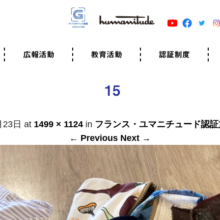
広報活動
教育活動
認証制度
クター
広報・事例紹介
ニュースリリース
有料講演のご依頼
ユマニチュードキャラバン
自己学習教材
知る・学ぶ
認定サポーター講座とは
準備講座のお申込はこちら
養成講座のお申込はこちら
認定サポーター登録
職業人向けの研修（IGMJ）
学校教育
認証制度とは
参考映像
認証の取得方法
認証取得事業所
認証準備会員一覧
運営組織
案内資料・申込書類
規程
よくある質問
ユマニチュードの5原
生活労働憲章
評価保清
15
月23日
at
1499 × 1124
in
フランス・ユマニチュード認証
← Previous
Next →