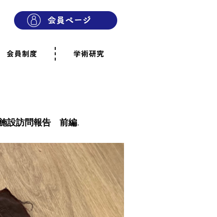
会員制度
学術研究
則
会員制度のご案内
ご寄附のお願い
専門職・正会員として参加
賛助会員として参加
家族と市民の会に参加
会員へのご案内
雨宿りの木
会員規程
よくあるご質問
施設訪問報告 前編
.