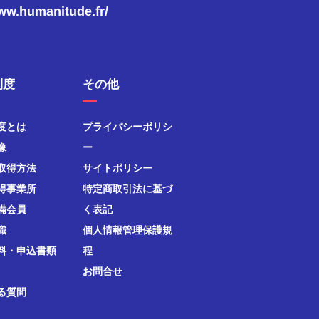
www.humanitude.fr/
制度
その他
度とは
プライバシーポリシ
像
ー
取得方法
サイトポリシー
得事業所
特定商取引法に基づ
備会員
く表記
織
個人情報管理保護規
料・申込書類
程
お問合せ
る質問