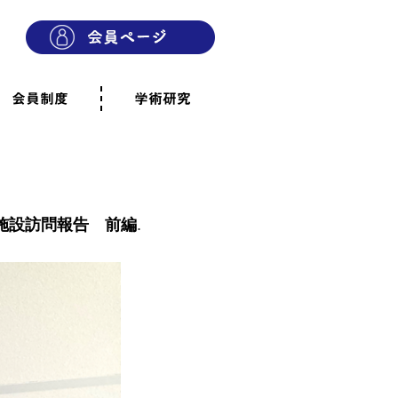
会員制度
学術研究
則
会員制度のご案内
ご寄附のお願い
専門職・正会員として参加
賛助会員として参加
家族と市民の会に参加
会員へのご案内
雨宿りの木
会員規程
よくあるご質問
施設訪問報告 前編
.