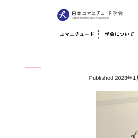
ユマニチュード
学会について
ユマニチュードとは
考案者メッセージ
考案者による随筆
日本での活動体制
映像
学会について
法人情報
代表理事挨拶
役員紹介
会員のご紹介
認定インストラ
社員総会
学会年次総会
学術会報誌
活動報告
Published
2023年1