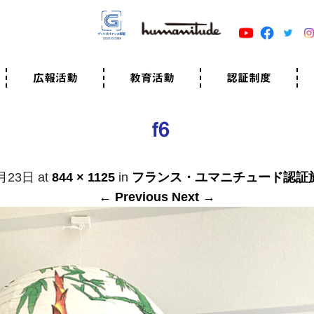
広報活動
教育活動
認証制度
クター
広報・事例紹介
ニュースリリース
有料講演のご依頼
ユマニチュードキャラバン
自己学習教材
知る・学ぶ
認定サポーター講座とは
準備講座のお申込はこちら
養成講座のお申込はこちら
認定サポーター登録
職業人向けの研修（IGMJ）
学校教育
認証制度とは
参考映像
認証の取得方法
認証取得事業所
認証準備会員一覧
運営組織
案内資料・申込書類
規程
よくある質問
ユマニチュードの5原
生活労働憲章
評価保清
f6
月23日
at
844 × 1125
in
フランス・ユマニチュード認証
← Previous
Next →