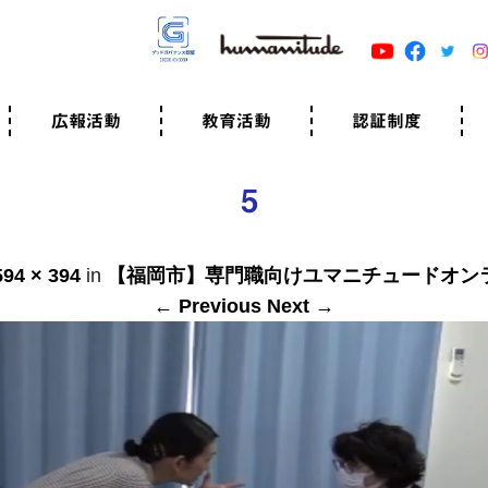
広報活動
教育活動
認証制度
クター
広報・事例紹介
ニュースリリース
有料講演のご依頼
ユマニチュードキャラバン
自己学習教材
知る・学ぶ
認定サポーター講座とは
準備講座のお申込はこちら
養成講座のお申込はこちら
認定サポーター登録
職業人向けの研修（IGMJ）
学校教育
認証制度とは
参考映像
認証の取得方法
認証取得事業所
認証準備会員一覧
運営組織
案内資料・申込書類
規程
よくある質問
ユマニチュードの5原
生活労働憲章
評価保清
5
594 × 394
in
【福岡市】専門職向けユマニチュードオン
← Previous
Next →