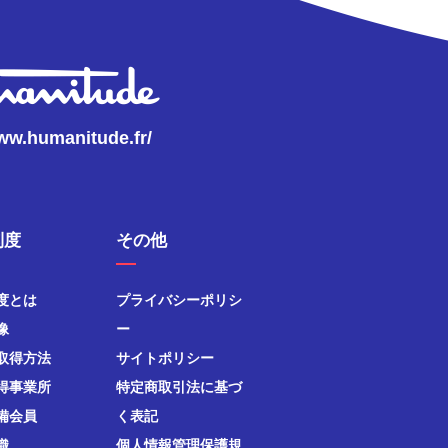
www.humanitude.fr/
制度
その他
度とは
プライバシーポリシ
像
ー
取得方法
サイトポリシー
得事業所
特定商取引法に基づ
備会員
く表記
織
個人情報管理保護規