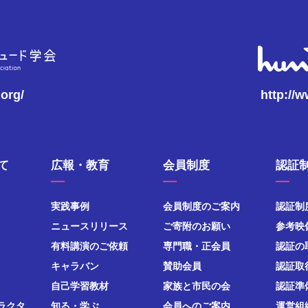
.org/
http://
て
広報・教育
会員制度
認証
実践事例
会員制度のご案内
認証制
ニュースリリース
ご寄附のお願い
参考映
有料講演のご依頼
専門職・正会員
認証の
キャラバン
賛助会員
認証取
自己学習教材
家族と市民の会
認証準
ラクタ
知る・学ぶ
会員へのご案内
運営組