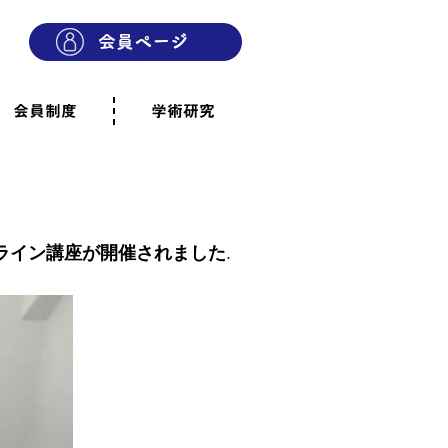
会員制度
学術研究
則
会員制度のご案内
ご寄附のお願い
専門職・正会員として参加
賛助会員として参加
家族と市民の会に参加
会員へのご案内
雨宿りの木
会員規程
よくあるご質問
ライン講座が開催されました
.