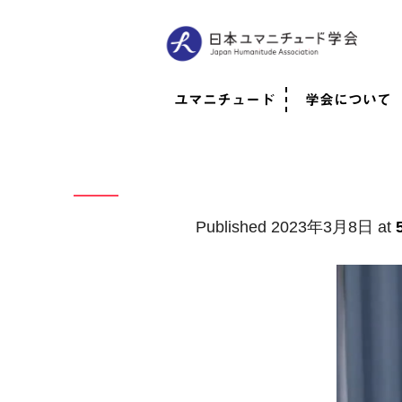
ユマニチュード
学会について
ユマニチュードとは
考案者メッセージ
考案者による随筆
日本での活動体制
映像
学会について
法人情報
代表理事挨拶
役員紹介
会員のご紹介
認定インストラ
社員総会
学会年次総会
学術会報誌
活動報告
Published
2023年3月8日
at