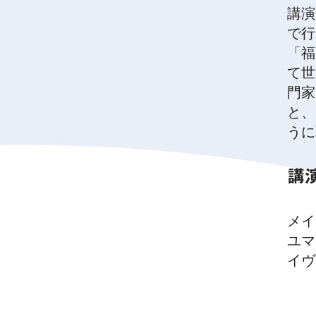
講演
で行
「福
て世
門家
と、
うに
講
メイ
ユマ
イヴ