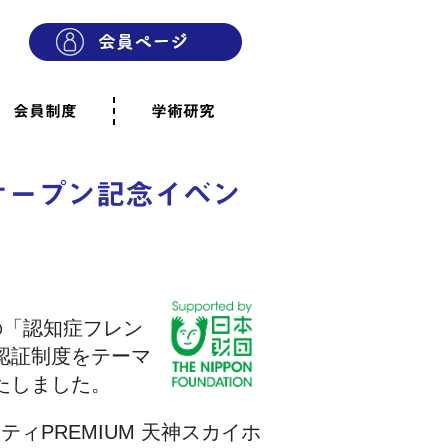
会員制度
学術研究
則
会員制度のご案内
ご寄附のお願い
専門職・正会員として参加
賛助会員として参加
家族と市民の会に参加
会員へのご案内
雨宿りの木
会員規程
よくあるご質問
オープン記念イベン
市の「認知症フレン
認証制度をテーマ
たしました。
ィPREMIUM 天神スカイホ