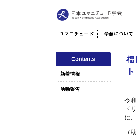
ユマニチュード
学会について
ユマニチュードとは
考案者メッセージ
考案者による随筆
日本での活動体制
映像
学会について
法人情報
代表理事挨拶
役員紹介
会員のご紹介
認定インストラ
社員総会
学会年次総会
学術会報誌
活動報告
福
Contents
ト
新着情報
活動報告
令和
ドリ
に、
（助