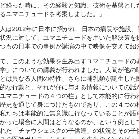
ど経った時に、その経験と知識、技術を基盤とし
るユマニチュードを考案しました。」
人は2012年に日本に招かれ、日本の病院や施設
状況に対して、ユマニチュードを用いた解決策を
つもの日本での事例が講演の中で映像を交えて紹
て、このような効果を生み出すユマニチュードの
学」についての講義が行われました。人間が他の
とは異なる人間の特性、さらに哺乳類が誕生した
的な行動と、それが仔に与える情報についての話
ユマニチュードの４つの柱」として本能的に行わ
歴史を通じて身につけたものであり、この４つの
私たちは本能的に無意識に行なっていることが語
かった場合に人間はどうなるのか、という例とし
れた「チャウシェスクの子供達」の状況とその子