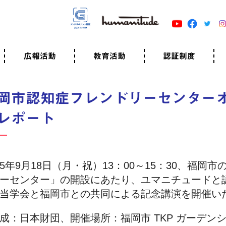
広報活動
教育活動
認証制度
クター
広報・事例紹介
ニュースリリース
有料講演のご依頼
ユマニチュードキャラバン
自己学習教材
知る・学ぶ
認定サポーター講座とは
準備講座のお申込はこちら
養成講座のお申込はこちら
認定サポーター登録
職業人向けの研修（IGMJ）
学校教育
認証制度とは
参考映像
認証の取得方法
認証取得事業所
認証準備会員一覧
運営組織
案内資料・申込書類
規程
よくある質問
ユマニチュードの5原
生活労働憲章
評価保清
岡市認知症フレンドリーセンター
レポート
5年9月18日（月・祝）13：00～15：30、福岡
ーセンター」の開設にあたり、ユマニチュードと
当学会と福岡市との共同による記念講演を開催い
成：日本財団、開催場所：福岡市 TKP ガーデンシテ