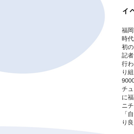
イ
福岡
時代
初の
記者
行わ
り組
90
チュ
に福
ニチ
「自
り良