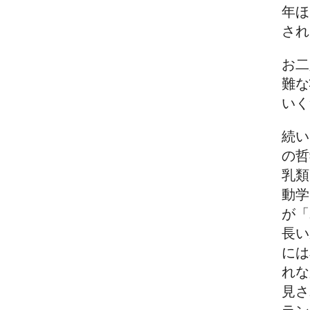
年ほ
され
お二
難な
いく
続い
の哲
乳類
動学
が「
長い
には
れな
見さ