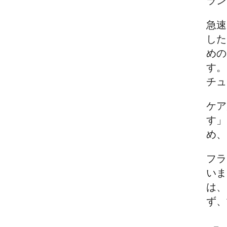
ラン
急速
した
めの
す。
チュ
ケア
す」
め、
フラ
いま
は、
ず、