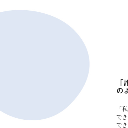
「
の
「私
でき
でき