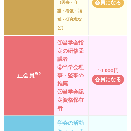
会員になる
（医療・介
護・看護・福
祉・研究職な
ど）
①当学会指
定の研修受
講者
②当学会理
10,000円
※2
正会員
事・監事の
会員になる
推薦
③当学会認
定資格保有
者
学会の活動