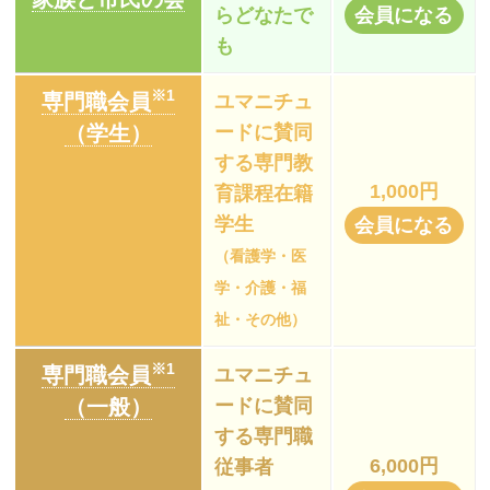
らどなたで
会員になる
も
※1
専門職会員
ユマニチュ
（学生）
ードに賛同
する専門教
1,000円
育課程在籍
学生
会員になる
（看護学・医
学・介護・福
祉・その他）
※1
専門職会員
ユマニチュ
（一般）
ードに賛同
する専門職
6,000円
従事者