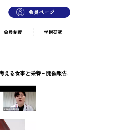
会員制度
学術研究
則
会員制度のご案内
ご寄附のお願い
専門職・正会員として参加
賛助会員として参加
家族と市民の会に参加
会員へのご案内
雨宿りの木
会員規程
よくあるご質問
考える食事と栄養～開催報告
.