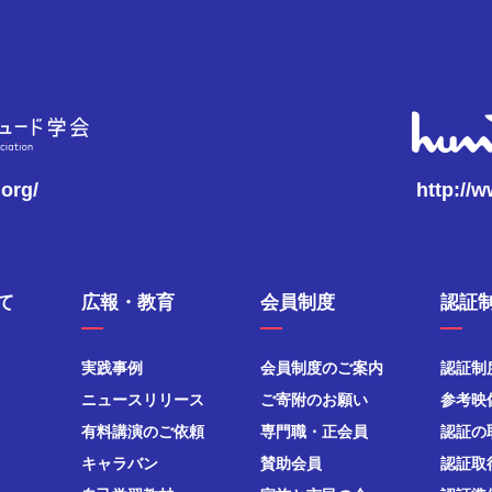
.org/
http://
て
広報・教育
会員制度
認証
実践事例
会員制度のご案内
認証制
ニュースリリース
ご寄附のお願い
参考映
有料講演のご依頼
専門職・正会員
認証の
キャラバン
賛助会員
認証取