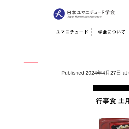
ユマニチュード
学会について
ユマニチュードとは
考案者メッセージ
考案者による随筆
日本での活動体制
映像
学会について
法人情報
代表理事挨拶
役員紹介
会員のご紹介
認定インストラ
社員総会
学会年次総会
学術会報誌
活動報告
Published
2024年4月27日
at