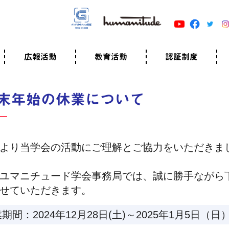
広報活動
教育活動
認証制度
クター
広報・事例紹介
ニュースリリース
有料講演のご依頼
ユマニチュードキャラバン
自己学習教材
知る・学ぶ
認定サポーター講座とは
準備講座のお申込はこちら
養成講座のお申込はこちら
認定サポーター登録
職業人向けの研修（IGMJ）
学校教育
認証制度とは
参考映像
認証の取得方法
認証取得事業所
認証準備会員一覧
運営組織
案内資料・申込書類
規程
よくある質問
ユマニチュードの5原
生活労働憲章
評価保清
末年始の休業について
より当学会の活動にご理解とご協力をいただきま
ユマニチュード学会事務局では、誠に勝手ながら
せていただきます。
期間：2024年12月28日(土)～2025年1月5日（日