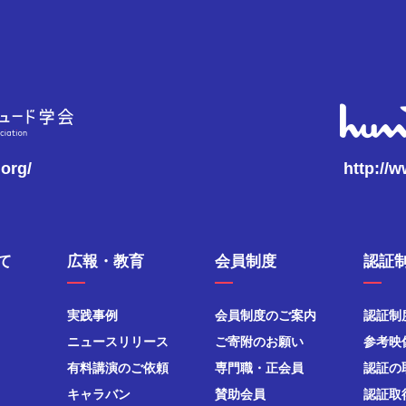
.org/
http://
て
広報・教育
会員制度
認証
実践事例
会員制度のご案内
認証制
ニュースリリース
ご寄附のお願い
参考映
有料講演のご依頼
専門職・正会員
認証の
キャラバン
賛助会員
認証取