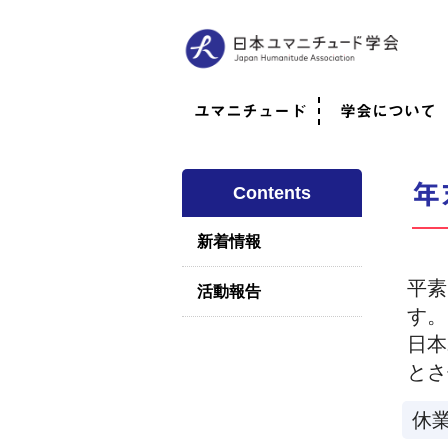
ユマニチュード
学会について
ユマニチュードとは
考案者メッセージ
考案者による随筆
日本での活動体制
映像
学会について
法人情報
代表理事挨拶
役員紹介
会員のご紹介
認定インストラ
社員総会
学会年次総会
学術会報誌
活動報告
年
Contents
新着情報
平素
活動報告
す。
日本
とさ
休業