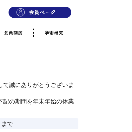
会員制度
学術研究
則
会員制度のご案内
ご寄附のお願い
専門職・正会員として参加
賛助会員として参加
家族と市民の会に参加
会員へのご案内
雨宿りの木
会員規程
よくあるご質問
して誠にありがとうございま
下記の期間を年末年始の休業
）まで