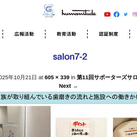
広報活動
教育活動
認証制度
クター
広報・事例紹介
ニュースリリース
有料講演のご依頼
ユマニチュードキャラバン
自己学習教材
知る・学ぶ
認定サポーター講座とは
準備講座のお申込はこちら
養成講座のお申込はこちら
認定サポーター登録
職業人向けの研修（IGMJ）
学校教育
認証制度とは
参考映像
認証の取得方法
認証取得事業所
認証準備会員一覧
運営組織
案内資料・申込書類
規程
よくある質問
ユマニチュードの5原
生活労働憲章
評価保清
salon7-2
025年10月21日
at
605 × 339
in
第11回サポーターズサ
Next →