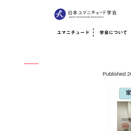
ユマニチュード
学会について
ユマニチュードとは
考案者メッセージ
考案者による随筆
日本での活動体制
映像
学会について
法人情報
代表理事挨拶
役員紹介
会員のご紹介
認定インストラ
社員総会
学会年次総会
学術会報誌
活動報告
Published
2