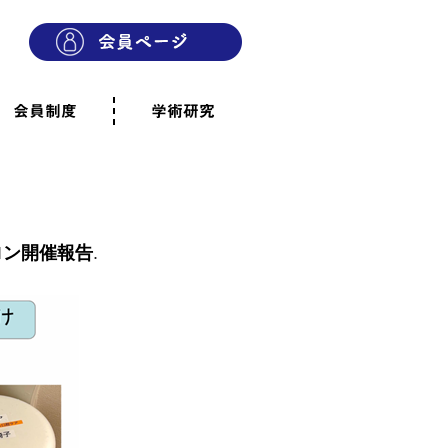
会員制度
学術研究
則
会員制度のご案内
ご寄附のお願い
専門職・正会員として参加
賛助会員として参加
家族と市民の会に参加
会員へのご案内
雨宿りの木
会員規程
よくあるご質問
ロン開催報告
.