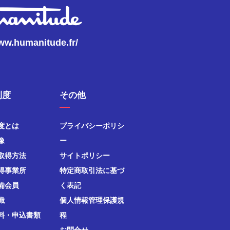
www.humanitude.fr/
制度
その他
度とは
プライバシーポリシ
像
ー
取得方法
サイトポリシー
得事業所
特定商取引法に基づ
備会員
く表記
織
個人情報管理保護規
料・申込書類
程