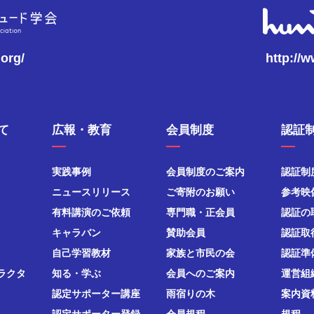
.org/
http://
て
広報・教育
会員制度
認証
実践事例
会員制度のご案内
認証制
ニュースリリース
ご寄附のお願い
参考映
有料講演のご依頼
専門職・正会員
認証の
キャラバン
賛助会員
認証取
自己学習教材
家族と市民の会
認証準
ラクタ
知る・学ぶ
会員へのご案内
運営組
認定サポーター講座
雨宿りの木
案内資