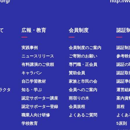
.org/
http://
て
広報・教育
会員制度
認証
実践事例
会員制度のご案内
認証制
ニュースリリース
ご寄附のお願い
参考映
有料講演のご依頼
専門職・正会員
認証の
キャラバン
賛助会員
認証取
自己学習教材
家族と市民の会
認証準
ラクタ
知る・学ぶ
会員へのご案内
運営組
認定サポーター講座
雨宿りの木
案内資
認定サポーター登録
会員規程
規程
職業人向け研修
よくあるご質問
よくあ
学校教育
5原則