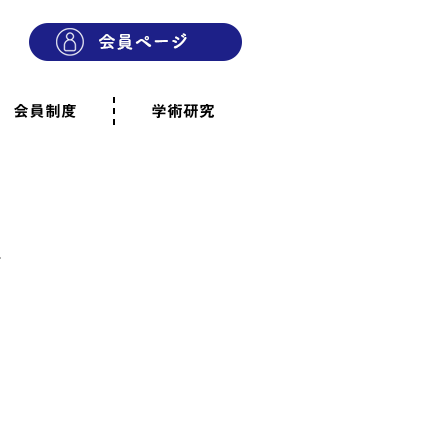
会員制度
学術研究
則
会員制度のご案内
ご寄附のお願い
専門職・正会員として参加
賛助会員として参加
家族と市民の会に参加
会員へのご案内
雨宿りの木
会員規程
よくあるご質問
.