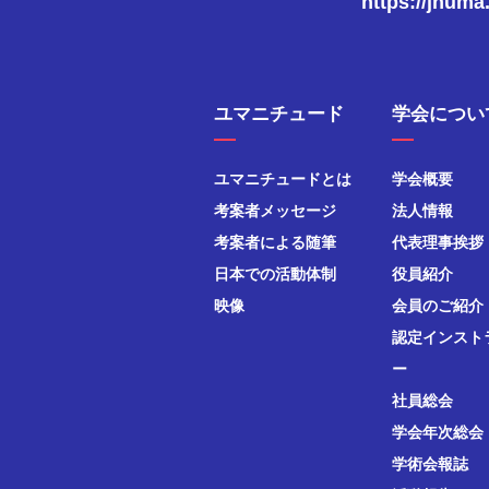
https://jhuma
ユマニチュード
学会につい
ユマニチュードとは
学会概要
考案者メッセージ
法人情報
考案者による随筆
代表理事挨拶
日本での活動体制
役員紹介
映像
会員のご紹介
認定インスト
ー
社員総会
学会年次総会
学術会報誌