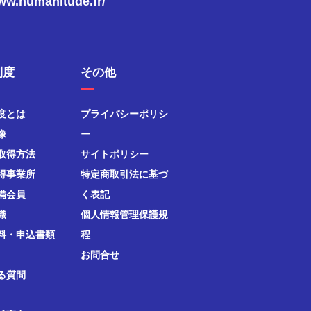
www.humanitude.fr/
制度
その他
度とは
プライバシーポリシ
像
ー
取得方法
サイトポリシー
得事業所
特定商取引法に基づ
備会員
く表記
織
個人情報管理保護規
料・申込書類
程
お問合せ
る質問