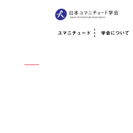
ユマニチュード
学会について
ユマニチュードとは
考案者メッセージ
考案者による随筆
日本での活動体制
映像
学会について
法人情報
代表理事挨拶
役員紹介
会員のご紹介
認定インストラ
社員総会
学会年次総会
学術会報誌
活動報告