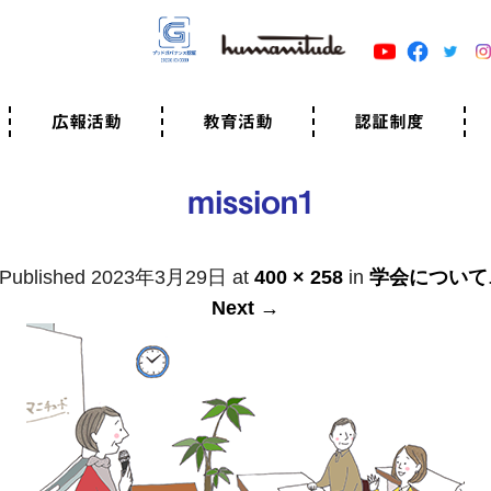
広報活動
教育活動
認証制度
クター
広報・事例紹介
ニュースリリース
有料講演のご依頼
ユマニチュードキャラバン
自己学習教材
知る・学ぶ
認定サポーター講座とは
準備講座のお申込はこちら
養成講座のお申込はこちら
認定サポーター登録
職業人向けの研修（IGMJ）
学校教育
認証制度とは
参考映像
認証の取得方法
認証取得事業所
認証準備会員一覧
運営組織
案内資料・申込書類
規程
よくある質問
ユマニチュードの5原
生活労働憲章
評価保清
mission1
Published
2023年3月29日
at
400 × 258
in
学会について
Next →