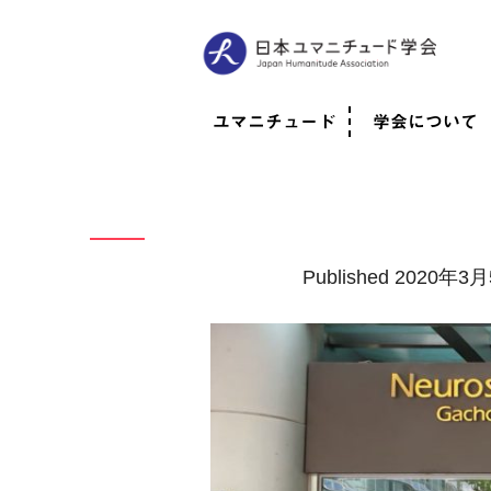
ユマニチュード
学会について
ユマニチュードとは
考案者メッセージ
考案者による随筆
日本での活動体制
映像
学会について
法人情報
代表理事挨拶
役員紹介
会員のご紹介
認定インストラ
社員総会
学会年次総会
学術会報誌
活動報告
Published
2020年3