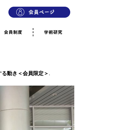
会員制度
学術研究
則
会員制度のご案内
ご寄附のお願い
専門職・正会員として参加
賛助会員として参加
家族と市民の会に参加
会員へのご案内
雨宿りの木
会員規程
よくあるご質問
する動き＜会員限定＞
.