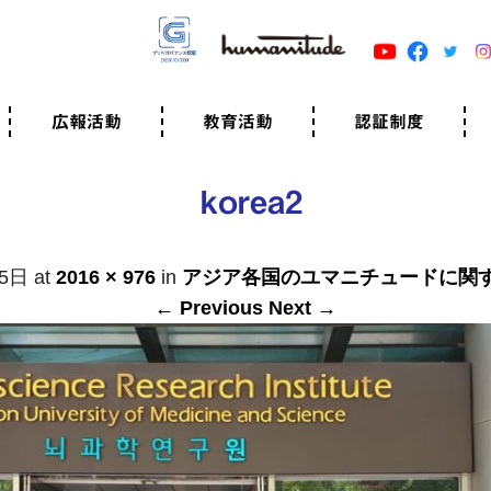
広報活動
教育活動
認証制度
クター
広報・事例紹介
ニュースリリース
有料講演のご依頼
ユマニチュードキャラバン
自己学習教材
知る・学ぶ
認定サポーター講座とは
準備講座のお申込はこちら
養成講座のお申込はこちら
認定サポーター登録
職業人向けの研修（IGMJ）
学校教育
認証制度とは
参考映像
認証の取得方法
認証取得事業所
認証準備会員一覧
運営組織
案内資料・申込書類
規程
よくある質問
ユマニチュードの5原
生活労働憲章
評価保清
korea2
月5日
at
2016 × 976
in
アジア各国のユマニチュードに関
← Previous
Next →