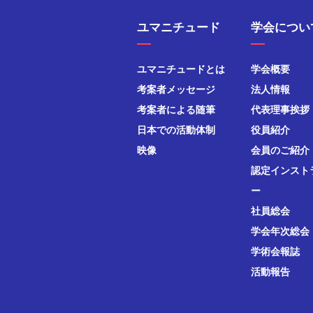
ユマニチュード
学会につい
ユマニチュードとは
学会概要
考案者メッセージ
法人情報
考案者による随筆
代表理事挨拶
日本での活動体制
役員紹介
映像
会員のご紹介
認定インスト
ー
社員総会
学会年次総会
学術会報誌
活動報告