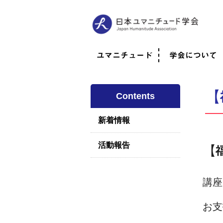
ユマニチュード
学会について
ユマニチュードとは
考案者メッセージ
考案者による随筆
日本での活動体制
映像
学会について
法人情報
代表理事挨拶
役員紹介
会員のご紹介
認定インストラ
社員総会
学会年次総会
学術会報誌
活動報告
【
Contents
新着情報
活動報告
【
講座
お支