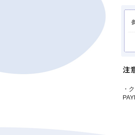
注
・ク
PA