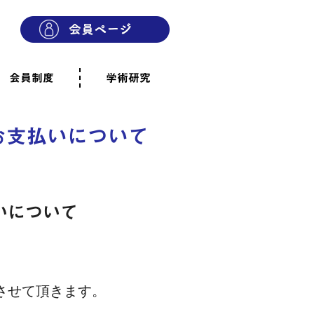
会員制度
学術研究
則
会員制度のご案内
ご寄附のお願い
専門職・正会員として参加
賛助会員として参加
家族と市民の会に参加
会員へのご案内
雨宿りの木
会員規程
よくあるご質問
お支払いについて
いについて
。
させて頂きます。