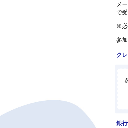
メー
で受
※必
参加
クレ
銀行