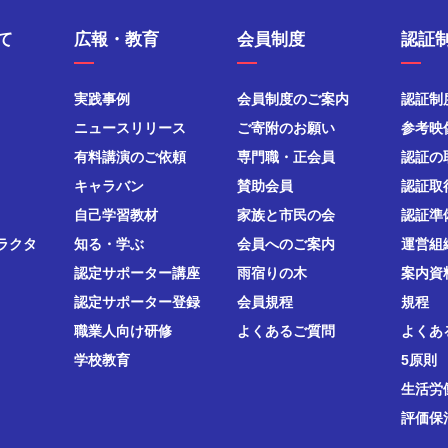
て
広報・教育
会員制度
認証
実践事例
会員制度のご案内
認証制
ニュースリリース
ご寄附のお願い
参考映
有料講演のご依頼
専門職・正会員
認証の
キャラバン
賛助会員
認証取
自己学習教材
家族と市民の会
認証準
ラクタ
知る・学ぶ
会員へのご案内
運営組
認定サポーター講座
雨宿りの木
案内資
認定サポーター登録
会員規程
規程
職業人向け研修
よくあるご質問
よくあ
学校教育
5原則
生活労
評価保