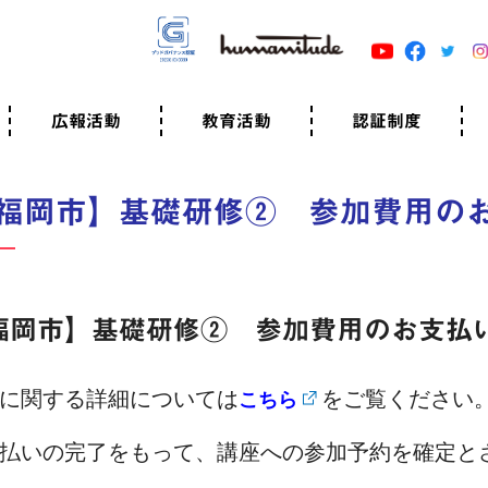
広報活動
教育活動
認証制度
クター
広報・事例紹介
ニュースリリース
有料講演のご依頼
ユマニチュードキャラバン
自己学習教材
知る・学ぶ
認定サポーター講座とは
準備講座のお申込はこちら
養成講座のお申込はこちら
認定サポーター登録
職業人向けの研修（IGMJ）
学校教育
認証制度とは
参考映像
認証の取得方法
認証取得事業所
認証準備会員一覧
運営組織
案内資料・申込書類
規程
よくある質問
ユマニチュードの5原
生活労働憲章
評価保清
福岡市】基礎研修② 参加費用の
福岡市】基礎研修② 参加費用のお支払
に関する詳細については
をご覧ください
こちら
払いの完了をもって、講座への参加予約を確定と