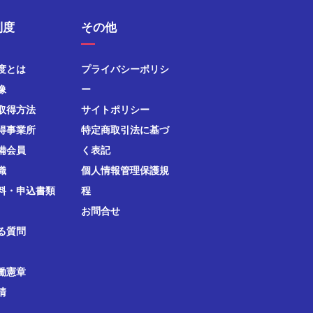
制度
その他
度とは
プライバシーポリシ
像
ー
取得方法
サイトポリシー
得事業所
特定商取引法に基づ
備会員
く表記
織
個人情報管理保護規
料・申込書類
程
お問合せ
る質問
働憲章
清