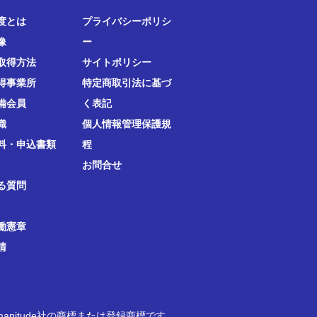
度とは
プライバシーポリシ
像
ー
取得方法
サイトポリシー
得事業所
特定商取引法に基づ
備会員
く表記
織
個人情報管理保護規
料・申込書類
程
お問合せ
る質問
働憲章
清
anitude社の商標または登録商標です。