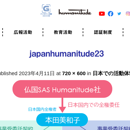
広報活動
教育活動
認証制度
クター
広報・事例紹介
ニュースリリース
有料講演のご依頼
ユマニチュードキャラバン
自己学習教材
知る・学ぶ
認定サポーター講座とは
準備講座のお申込はこちら
養成講座のお申込はこちら
認定サポーター登録
職業人向けの研修（IGMJ）
学校教育
認証制度とは
参考映像
認証の取得方法
認証取得事業所
認証準備会員一覧
運営組織
案内資料・申込書類
規程
よくある質問
ユマニチュードの5原
生活労働憲章
評価保清
japanhumanitude23
blished
2023年4月11日
at
720 × 600
in
日本での活動体