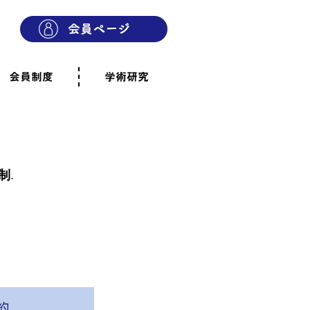
会員制度
学術研究
則
会員制度のご案内
ご寄附のお願い
専門職・正会員として参加
賛助会員として参加
家族と市民の会に参加
会員へのご案内
雨宿りの木
会員規程
よくあるご質問
制
.