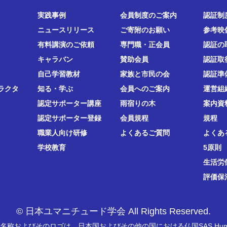
実践事例
会員制度のご案内
認証制
ニュースリリース
ご寄附のお願い
参考映
有料講演のご依頼
専門職・正会員
認証の
キャラバン
賛助会員
認証取
自己学習教材
家族と市民の会
認証準
ラクタ
知る・学ぶ
会員へのご案内
運営組
認定サポーター講座
雨宿りの木
案内資
認定サポーター登録
会員規程
規程
職業人向け研修
よくあるご質問
よくあ
学校教育
5原則
生活労
評価保
© 日本ユマニチュード学会 All Rights Reserved.
の名称およびそのロゴは、日本国およびその他の国における仏国SAS Hum