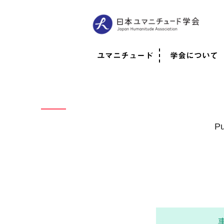
ユマニチュード
学会について
ユマニチュードとは
考案者メッセージ
考案者による随筆
日本での活動体制
映像
学会について
法人情報
代表理事挨拶
役員紹介
会員のご紹介
認定インストラ
社員総会
学会年次総会
学術会報誌
活動報告
Pu