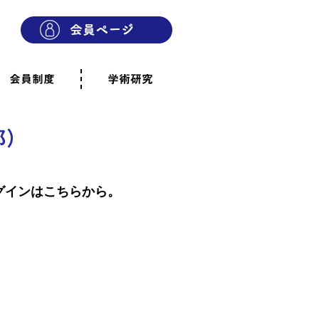
会員制度
学術研究
則
会員制度のご案内
ご寄附のお願い
専門職・正会員として参加
賛助会員として参加
家族と市民の会に参加
会員へのご案内
雨宿りの木
会員規程
よくあるご質問
都）
グインはこちらから。