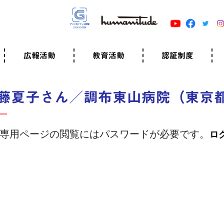
広報活動
教育活動
認証制度
クター
広報・事例紹介
ニュースリリース
有料講演のご依頼
ユマニチュードキャラバン
自己学習教材
知る・学ぶ
認定サポーター講座とは
準備講座のお申込はこちら
養成講座のお申込はこちら
認定サポーター登録
職業人向けの研修（IGMJ）
学校教育
認証制度とは
参考映像
認証の取得方法
認証取得事業所
認証準備会員一覧
運営組織
案内資料・申込書類
規程
よくある質問
ユマニチュードの5原
生活労働憲章
評価保清
藤夏子さん／調布東山病院（東京
専用ページの閲覧にはパスワードが必要です。
ロ