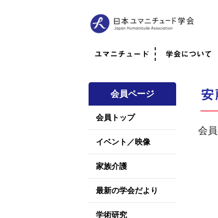
ユマニチュード
学会について
ユマニチュードとは
考案者メッセージ
考案者による随筆
日本での活動体制
映像
学会について
法人情報
代表理事挨拶
役員紹介
会員のご紹介
認定インストラ
社員総会
学会年次総会
学術会報誌
活動報告
安
会員ページ
会員トップ
会員
イベント／映像
家族介護
最新の学会だより
学術研究