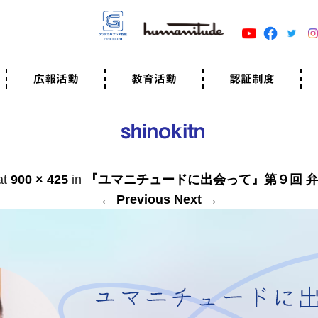
広報活動
教育活動
認証制度
クター
広報・事例紹介
ニュースリリース
有料講演のご依頼
ユマニチュードキャラバン
自己学習教材
知る・学ぶ
認定サポーター講座とは
準備講座のお申込はこちら
養成講座のお申込はこちら
認定サポーター登録
職業人向けの研修（IGMJ）
学校教育
認証制度とは
参考映像
認証の取得方法
認証取得事業所
認証準備会員一覧
運営組織
案内資料・申込書類
規程
よくある質問
ユマニチュードの5原
生活労働憲章
評価保清
shinokitn
at
900 × 425
in
『ユマニチュードに出会って』第９回 弁
← Previous
Next →