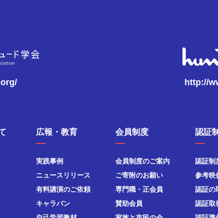
.org/
http://
て
広報・教育
会員制度
認証
実践事例
会員制度のご案内
認証制
ニュースリリース
ご寄附のお願い
参考映
有料講演のご依頼
専門職・正会員
認証の
キャラバン
賛助会員
認証取
自己学習教材
家族と市民の会
認証準