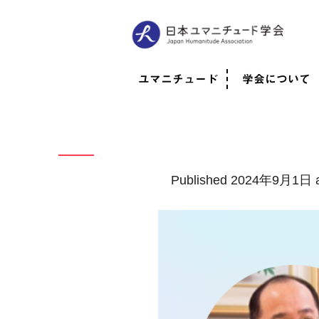
ユマニチュード
学会について
ユマニチュードとは
考案者メッセージ
考案者による随筆
日本での活動体制
映像
学会について
法人情報
代表理事挨拶
役員紹介
会員のご紹介
認定インストラ
社員総会
学会年次総会
学術会報誌
活動報告
Published
2024年9月1日