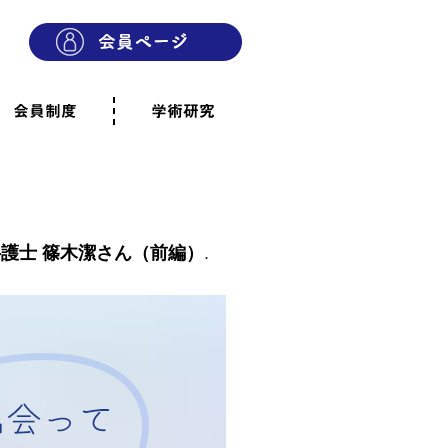
会員制度
学術研究
則
会員制度のご案内
ご寄附のお願い
専門職・正会員として参加
賛助会員として参加
家族と市民の会に参加
会員へのご案内
雨宿りの木
会員規程
よくあるご質問
護士 篠木潔さん（前編）
.