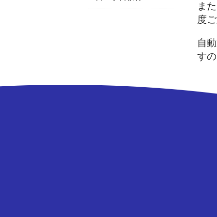
また
度ご
自動
すの