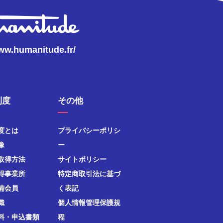
www.humanitude.fr/
制度
その他
度とは
プライバシーポリシ
像
ー
取得方法
サイトポリシー
得事業所
特定商取引法に基づ
備会員
く表記
織
個人情報管理保護規
料・申込書類
程