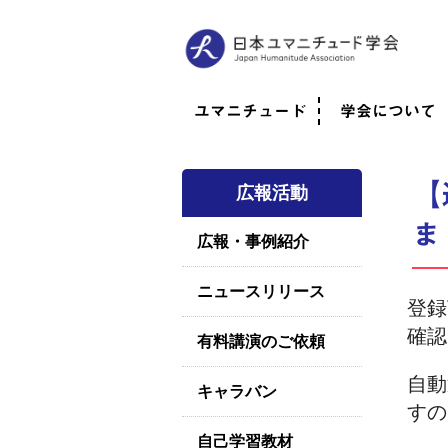
ユマニチュード
学会について
ユマニチュードとは
考案者メッセージ
考案者による随筆
日本での活動体制
映像
学会について
法人情報
代表理事挨拶
役員紹介
会員のご紹介
認定インストラ
社員総会
学会年次総会
学術会報誌
活動報告
【
広報活動
ま
広報・事例紹介
ニュースリリース
登録
確認
有料講演のご依頼
自動
キャラバン
すの
自己学習教材