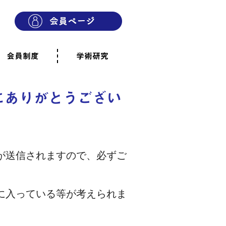
会員制度
学術研究
則
会員制度のご案内
ご寄附のお願い
専門職・正会員として参加
賛助会員として参加
家族と市民の会に参加
会員へのご案内
雨宿りの木
会員規程
よくあるご質問
にありがとうござい
が送信されますので、必ずご
に入っている等が考えられま