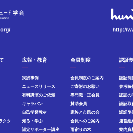
.org/
http://
て
広報・教育
会員制度
認証
実践事例
会員制度のご案内
認証制
ニュースリリース
ご寄附のお願い
参考映
有料講演のご依頼
専門職・正会員
認証の
キャラバン
賛助会員
認証取
自己学習教材
家族と市民の会
認証準
ラクタ
知る・学ぶ
会員へのご案内
運営組
認定サポーター講座
雨宿りの木
案内資