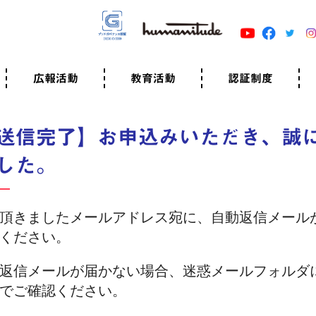
広報活動
教育活動
認証制度
クター
広報・事例紹介
ニュースリリース
有料講演のご依頼
ユマニチュードキャラバン
自己学習教材
知る・学ぶ
認定サポーター講座とは
準備講座のお申込はこちら
養成講座のお申込はこちら
認定サポーター登録
職業人向けの研修（IGMJ）
学校教育
認証制度とは
参考映像
認証の取得方法
認証取得事業所
認証準備会員一覧
運営組織
案内資料・申込書類
規程
よくある質問
ユマニチュードの5原
生活労働憲章
評価保清
送信完了】お申込みいただき、誠
した。
頂きましたメールアドレス宛に、自動返信メール
ください。
返信メールが届かない場合、迷惑メールフォルダ
でご確認ください。