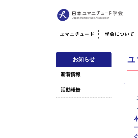
ユマニチュード
学会について
ユマニチュードとは
考案者メッセージ
考案者による随筆
日本での活動体制
映像
学会について
法人情報
代表理事挨拶
役員紹介
会員のご紹介
認定インストラ
社員総会
学会年次総会
学術会報誌
活動報告
ユ
お知らせ
新着情報
活動報告