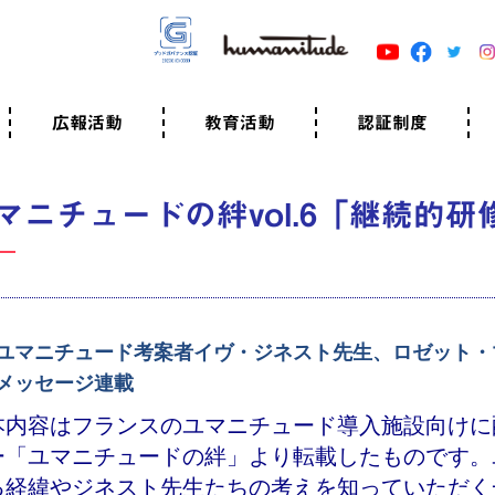
広報活動
教育活動
認証制度
クター
広報・事例紹介
ニュースリリース
有料講演のご依頼
ユマニチュードキャラバン
自己学習教材
知る・学ぶ
認定サポーター講座とは
準備講座のお申込はこちら
養成講座のお申込はこちら
認定サポーター登録
職業人向けの研修（IGMJ）
学校教育
認証制度とは
参考映像
認証の取得方法
認証取得事業所
認証準備会員一覧
運営組織
案内資料・申込書類
規程
よくある質問
ユマニチュードの5原
生活労働憲章
評価保清
マニチュードの絆vol.6「継続的
ユマニチュード考案者イヴ・ジネスト先生、ロゼット・
メッセージ連載
本内容はフランスのユマニチュード導入施設向けに
ー「ユマニチュードの絆」より転載したものです。
る経緯やジネスト先生たちの考えを知っていただく