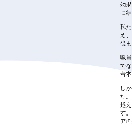
効果
に結
私た
え、
後ま
職員
でな
者本
しか
た。
越え
す。
アの