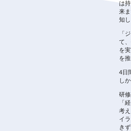
は持
来ま
知し
「ジ
て、
を実
を推
4日
しか
研修
「経
考え
イラ
きず