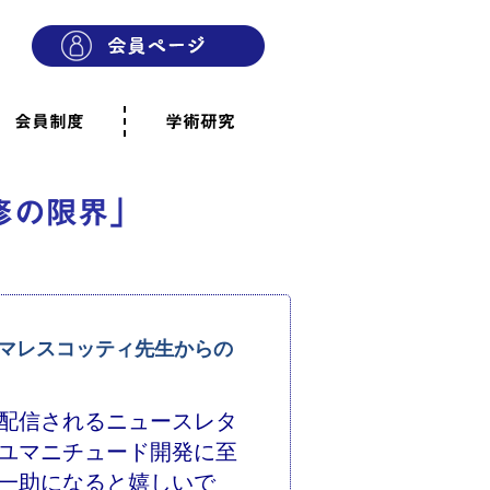
会員制度
学術研究
則
会員制度のご案内
ご寄附のお願い
専門職・正会員として参加
賛助会員として参加
家族と市民の会に参加
会員へのご案内
雨宿りの木
会員規程
よくあるご質問
研修の限界」
マレスコッティ先生からの
配信されるニュースレタ
ユマニチュード開発に至
一助になると嬉しいで