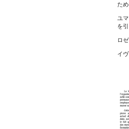
ため
ユマ
を引
ロゼ
イヴ