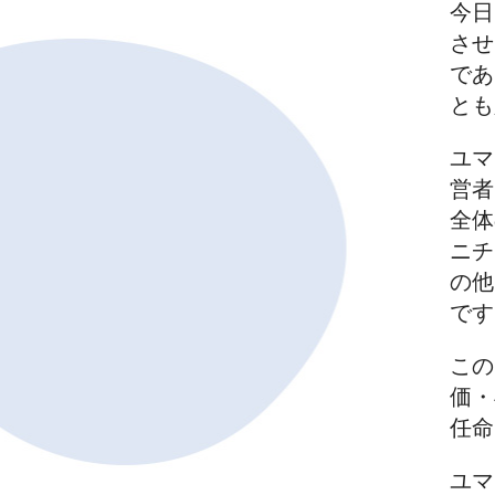
今日
させ
であ
とも
ユマ
営者
全体
ニチ
の他
です
この
価・
任命
ユマ