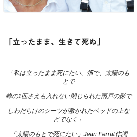
「立ったまま、生きて死ぬ」
「私は立ったまま死にたい、畑で、太陽のも
とで
蜂の1匹さえも入れない閉じられた雨戸の影で
しわだらけのシーツが敷かれたベッドの上な
どでなく」
「太陽のもとで死にたい」Jean Ferrat作詞