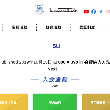
広報活動
教育活動
認証制度
クター
広報・事例紹介
ニュースリリース
有料講演のご依頼
ユマニチュードキャラバン
自己学習教材
知る・学ぶ
認定サポーター講座とは
準備講座のお申込はこちら
養成講座のお申込はこちら
認定サポーター登録
職業人向けの研修（IGMJ）
学校教育
認証制度とは
参考映像
認証の取得方法
認証取得事業所
認証準備会員一覧
運営組織
案内資料・申込書類
規程
よくある質問
ユマニチュードの5原
生活労働憲章
評価保清
su
Published
2019年10月15日
at
600 × 390
in
会費納入方
Next →