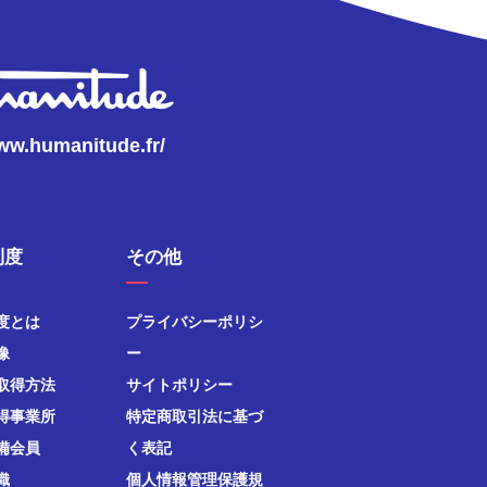
www.humanitude.fr/
制度
その他
度とは
プライバシーポリシ
像
ー
取得方法
サイトポリシー
得事業所
特定商取引法に基づ
備会員
く表記
織
個人情報管理保護規