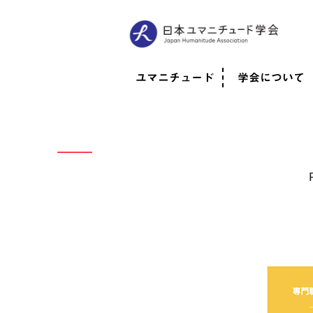
ユマニチュード
学会について
ユマニチュードとは
考案者メッセージ
考案者による随筆
日本での活動体制
映像
学会について
法人情報
代表理事挨拶
役員紹介
会員のご紹介
認定インストラ
社員総会
学会年次総会
学術会報誌
活動報告