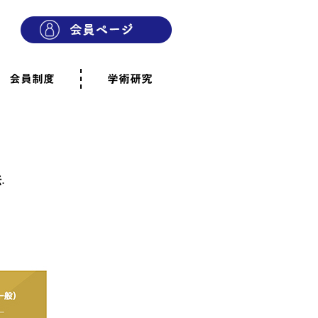
会員制度
学術研究
則
会員制度のご案内
ご寄附のお願い
専門職・正会員として参加
賛助会員として参加
家族と市民の会に参加
会員へのご案内
雨宿りの木
会員規程
よくあるご質問
法
.