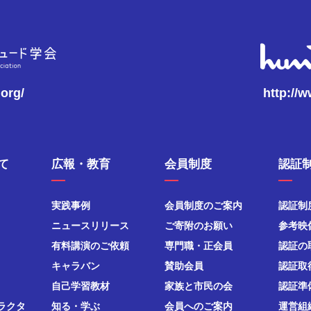
.org/
http://
て
広報・教育
会員制度
認証
実践事例
会員制度のご案内
認証制
ニュースリリース
ご寄附のお願い
参考映
有料講演のご依頼
専門職・正会員
認証の
キャラバン
賛助会員
認証取
自己学習教材
家族と市民の会
認証準
ラクタ
知る・学ぶ
会員へのご案内
運営組