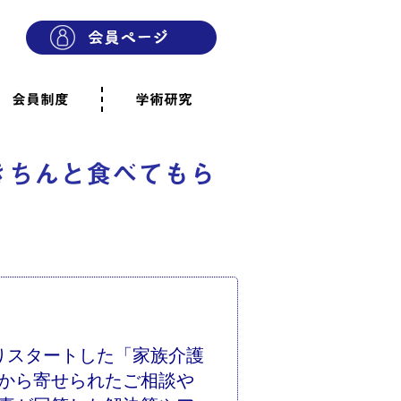
会員制度
学術研究
則
会員制度のご案内
ご寄附のお願い
専門職・正会員として参加
賛助会員として参加
家族と市民の会に参加
会員へのご案内
雨宿りの木
会員規程
よくあるご質問
きちんと食べてもら
りスタートした「家族介護
から寄せられたご相談や