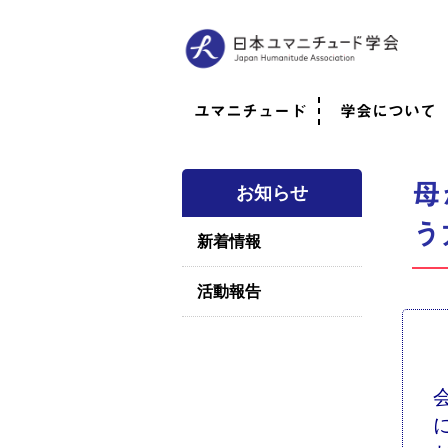
ユマニチュード
学会について
ユマニチュードとは
考案者メッセージ
考案者による随筆
日本での活動体制
映像
学会について
法人情報
代表理事挨拶
役員紹介
会員のご紹介
認定インストラ
社員総会
学会年次総会
学術会報誌
活動報告
母
お知らせ
う
新着情報
活動報告