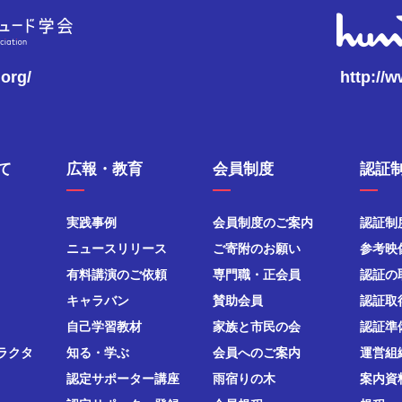
.org/
http://
て
広報・教育
会員制度
認証
実践事例
会員制度のご案内
認証制
ニュースリリース
ご寄附のお願い
参考映
有料講演のご依頼
専門職・正会員
認証の
キャラバン
賛助会員
認証取
自己学習教材
家族と市民の会
認証準
ラクタ
知る・学ぶ
会員へのご案内
運営組
認定サポーター講座
雨宿りの木
案内資