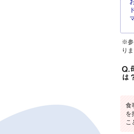
※参
りま
Q
は
食
を
こ