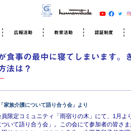
広報活動
教育活動
認証制度
クター
広報・事例紹介
ニュースリリース
有料講演のご依頼
ユマニチュードキャラバン
自己学習教材
知る・学ぶ
認定サポーター講座とは
準備講座のお申込はこちら
養成講座のお申込はこちら
認定サポーター登録
職業人向けの研修（IGMJ）
学校教育
認証制度とは
参考映像
認証の取得方法
認証取得事業所
認証準備会員一覧
運営組織
案内資料・申込書類
規程
よくある質問
ユマニチュードの5原
生活労働憲章
評価保清
が食事の最中に寝てしまいます。
方法は？
「家族介護について語り合う会」より
会員限定コミュニティ「雨宿りの木」にて、1月よ
について語り合う会」。この会にて参加者の皆さま