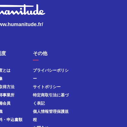
www.humanitude.fr/
制度
その他
度とは
プライバシーポリシ
像
ー
取得方法
サイトポリシー
得事業所
特定商取引法に基づ
備会員
く表記
織
個人情報管理保護規
料・申込書類
程