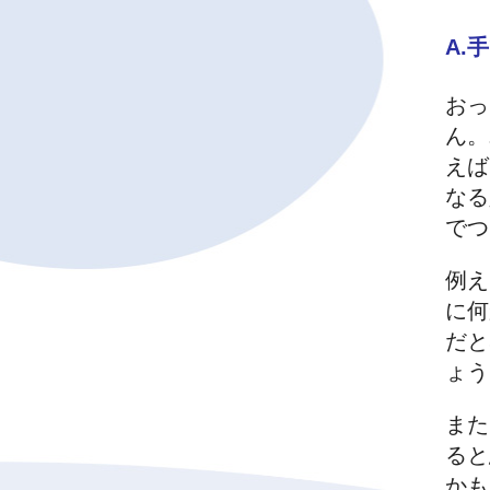
A.
おっ
ん。
えば
なる
でつ
例え
に何
だと
ょう
また
ると
かも