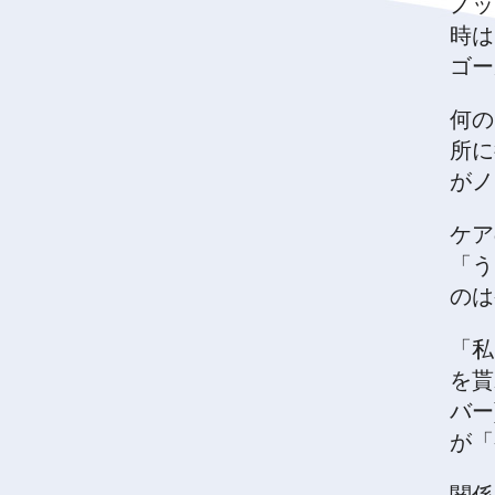
ノッ
時は
ゴー
何の
所に
がノ
ケア
「う
のは
「私
を貰
バー
が「