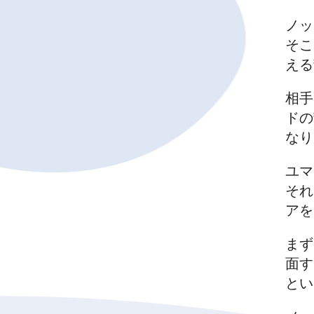
ノッ
そこ
える
相手
ドの
なり
ユマ
それ
アを
まず
面す
とい