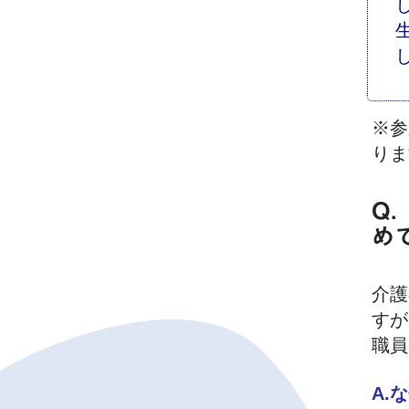
※参
りま
Q
め
介護
すが
職員
A.