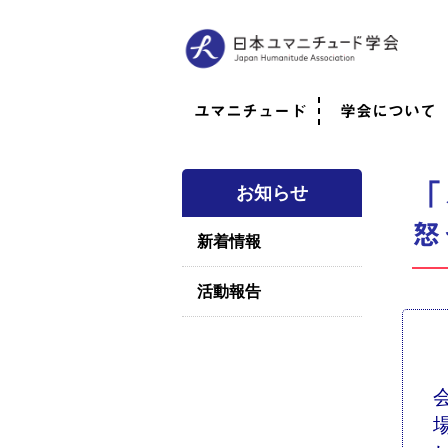
ユマニチュード
学会について
ユマニチュードとは
考案者メッセージ
考案者による随筆
日本での活動体制
映像
学会について
法人情報
代表理事挨拶
役員紹介
会員のご紹介
認定インストラ
社員総会
学会年次総会
学術会報誌
活動報告
「
お知らせ
怒
新着情報
活動報告