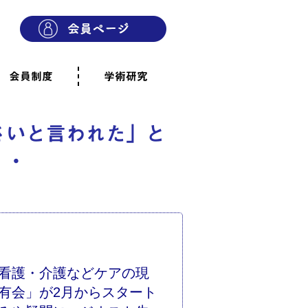
会員制度
学術研究
則
会員制度のご案内
ご寄附のお願い
専門職・正会員として参加
賛助会員として参加
家族と市民の会に参加
会員へのご案内
雨宿りの木
会員規程
よくあるご質問
さいと言われた」と
・・
看護・介護などケアの現
有会」が2月からスタート