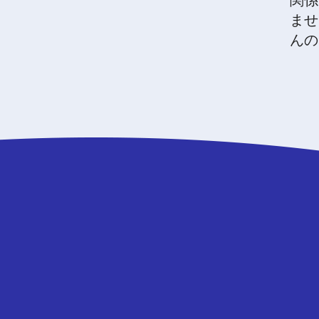
関係
ませ
んの