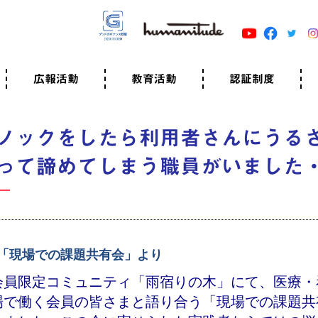
広報活動
教育活動
認証制度
クター
広報・事例紹介
ニュースリリース
有料講演のご依頼
ユマニチュードキャラバン
自己学習教材
知る・学ぶ
認定サポーター講座とは
準備講座のお申込はこちら
養成講座のお申込はこちら
認定サポーター登録
職業人向けの研修（IGMJ）
学校教育
認証制度とは
参考映像
認証の取得方法
認証取得事業所
認証準備会員一覧
運営組織
案内資料・申込書類
規程
よくある質問
ユマニチュードの5原
生活労働憲章
評価保清
ノックをしたら利用者さんにうる
って諦めてしまう職員がいました
「現場での課題共有会」より
会員限定コミュニティ「雨宿りの木」にて、医療・
場で働く会員の皆さまと語り合う「現場での課題共