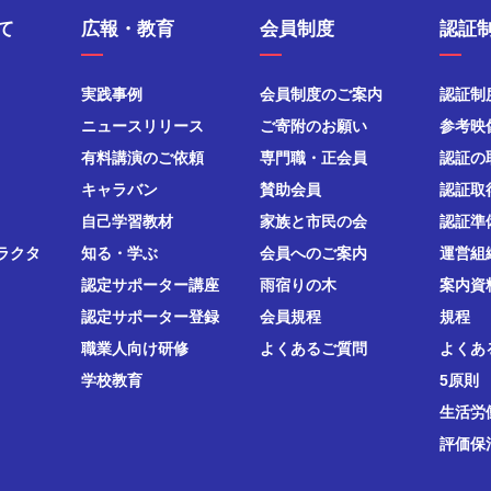
て
広報・教育
会員制度
認証
実践事例
会員制度のご案内
認証制
ニュースリリース
ご寄附のお願い
参考映
有料講演のご依頼
専門職・正会員
認証の
キャラバン
賛助会員
認証取
自己学習教材
家族と市民の会
認証準
ラクタ
知る・学ぶ
会員へのご案内
運営組
認定サポーター講座
雨宿りの木
案内資
認定サポーター登録
会員規程
規程
職業人向け研修
よくあるご質問
よくあ
学校教育
5原則
生活労
評価保