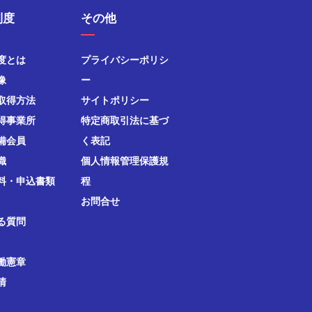
制度
その他
度とは
プライバシーポリシ
像
ー
取得方法
サイトポリシー
得事業所
特定商取引法に基づ
備会員
く表記
織
個人情報管理保護規
料・申込書類
程
お問合せ
る質問
働憲章
清