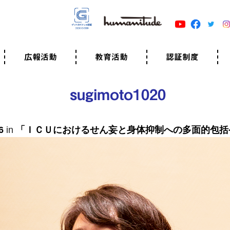
広報活動
教育活動
認証制度
クター
広報・事例紹介
ニュースリリース
有料講演のご依頼
ユマニチュードキャラバン
自己学習教材
知る・学ぶ
認定サポーター講座とは
準備講座のお申込はこちら
養成講座のお申込はこちら
認定サポーター登録
職業人向けの研修（IGMJ）
学校教育
認証制度とは
参考映像
認証の取得方法
認証取得事業所
認証準備会員一覧
運営組織
案内資料・申込書類
規程
よくある質問
ユマニチュードの5原
生活労働憲章
評価保清
sugimoto1020
6
in
「ＩＣＵにおけるせん妄と身体抑制への多面的包括