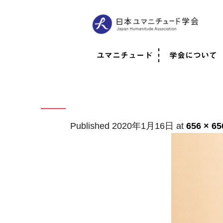
ユマニチュード
学会について
ユマニチュードとは
考案者メッセージ
考案者による随筆
日本での活動体制
映像
学会について
法人情報
代表理事挨拶
役員紹介
会員のご紹介
認定インストラ
社員総会
学会年次総会
学術会報誌
活動報告
Published
2020年1月16日
at
656 × 65