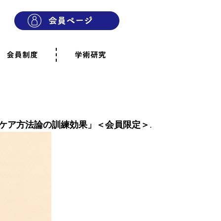
会員制度
学術研究
則
会員制度のご案内
ご寄附のお願い
専門職・正会員として参加
賛助会員として参加
家族と市民の会に参加
会員へのご案内
雨宿りの木
会員規程
よくあるご質問
ケア方法論の訓練効果」＜会員限定＞
.