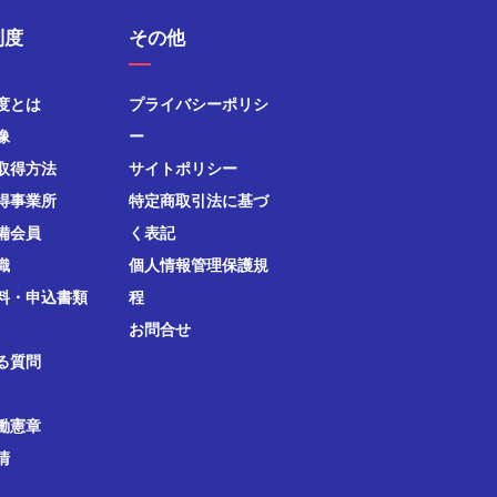
制度
その他
度とは
プライバシーポリシ
像
ー
取得方法
サイトポリシー
得事業所
特定商取引法に基づ
備会員
く表記
織
個人情報管理保護規
料・申込書類
程
お問合せ
る質問
働憲章
清