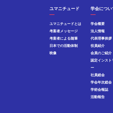
ユマニチュード
学会につい
ユマニチュードとは
学会概要
考案者メッセージ
法人情報
考案者による随筆
代表理事挨拶
日本での活動体制
役員紹介
映像
会員のご紹介
認定インスト
ー
社員総会
学会年次総会
学術会報誌
活動報告