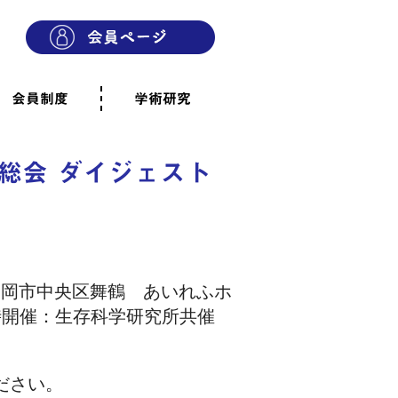
会員制度
学術研究
則
会員制度のご案内
ご寄附のお願い
専門職・正会員として参加
賛助会員として参加
家族と市民の会に参加
会員へのご案内
雨宿りの木
会員規程
よくあるご質問
総会 ダイジェスト
、福岡市中央区舞鶴 あいれふホ
時開催：生存科学研究所共催
ださい。