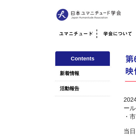
ユマニチュード
学会について
ユマニチュードとは
考案者メッセージ
考案者による随筆
日本での活動体制
映像
学会について
法人情報
代表理事挨拶
役員紹介
会員のご紹介
認定インストラ
社員総会
学会年次総会
学術会報誌
活動報告
第
Contents
映
新着情報
活動報告
20
ール
・市
当日