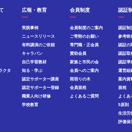
て
広報・教育
会員制度
認証
実践事例
会員制度のご案内
認証制
ニュースリリース
ご寄附のお願い
参考映
有料講演のご依頼
専門職・正会員
認証の
キャラバン
賛助会員
認証取
自己学習教材
家族と市民の会
認証準
ラクタ
知る・学ぶ
会員へのご案内
運営組
認定サポーター講座
雨宿りの木
案内資
認定サポーター登録
会員規程
規程
職業人向け研修
よくあるご質問
よくあ
学校教育
5原則
生活労
評価保