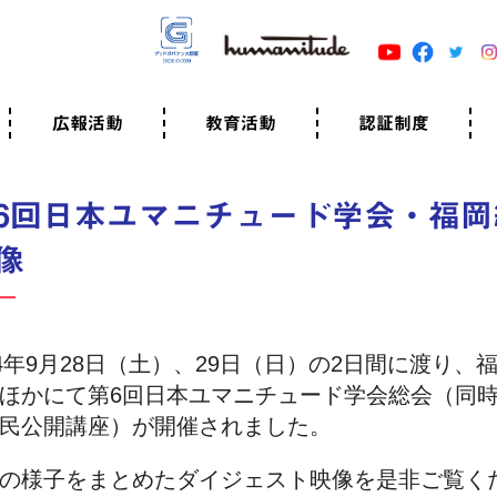
広報活動
教育活動
認証制度
クター
広報・事例紹介
ニュースリリース
有料講演のご依頼
ユマニチュードキャラバン
自己学習教材
知る・学ぶ
認定サポーター講座とは
準備講座のお申込はこちら
養成講座のお申込はこちら
認定サポーター登録
職業人向けの研修（IGMJ）
学校教育
認証制度とは
参考映像
認証の取得方法
認証取得事業所
認証準備会員一覧
運営組織
案内資料・申込書類
規程
よくある質問
ユマニチュードの5原
生活労働憲章
評価保清
6回日本ユマニチュード学会・福岡
像
24年9月28日（土）、29日（日）の2日間に渡り
ほかにて第6回日本ユマニチュード学会総会（同
民公開講座）が開催されました。
の様子をまとめたダイジェスト映像を是非ご覧く