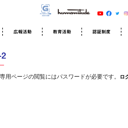
広報活動
教育活動
認証制度
クター
広報・事例紹介
ニュースリリース
有料講演のご依頼
ユマニチュードキャラバン
自己学習教材
知る・学ぶ
認定サポーター講座とは
準備講座のお申込はこちら
養成講座のお申込はこちら
認定サポーター登録
職業人向けの研修（IGMJ）
学校教育
認証制度とは
参考映像
認証の取得方法
認証取得事業所
認証準備会員一覧
運営組織
案内資料・申込書類
規程
よくある質問
ユマニチュードの5原
生活労働憲章
評価保清
-2
専用ページの閲覧にはパスワードが必要です。
ロ