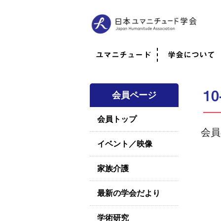
ユマニチュード
学会について
ユマニチュードとは
考案者メッセージ
考案者による随筆
日本での活動体制
映像
学会について
法人情報
代表理事挨拶
役員紹介
会員のご紹介
認定インストラ
社員総会
学会年次総会
学術会報誌
活動報告
10
会員ページ
会員トップ
会員
イベント／映像
家族介護
最新の学会だより
学術研究