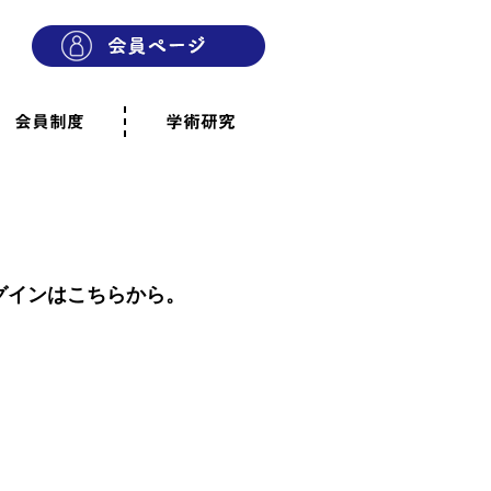
会員制度
学術研究
則
会員制度のご案内
ご寄附のお願い
専門職・正会員として参加
賛助会員として参加
家族と市民の会に参加
会員へのご案内
雨宿りの木
会員規程
よくあるご質問
グインはこちらから。