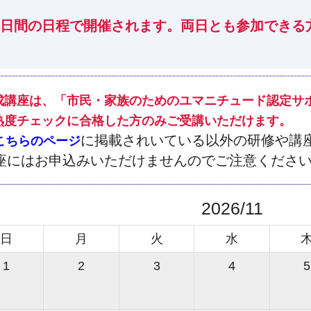
2日間の日程で開催されます。両日とも参加できる
。
成講座は、「市民・家族のためのユマニチュード認定サ
熟度チェックに合格した方のみご受講いただけます。
に掲載されいている以外の研修や講
こちらのページ
座にはお申込みいただけませんのでご注意くださ
2026/11
日
月
火
水
1
2
3
4
5