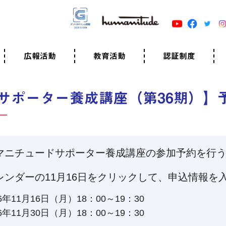
広報活動
教育活動
認証制度
クター
広報・事例紹介
ニュースリリース
有料講演のご依頼
ユマニチュードキャラバン
自己学習教材
知る・学ぶ
認定サポーター講座とは
準備講座のお申込はこちら
養成講座のお申込はこちら
認定サポーター登録
職業人向けの研修（IGMJ）
学校教育
認証制度とは
参考映像
認証の取得方法
認証取得事業所
認証準備会員一覧
運営組織
案内資料・申込書類
規程
よくある質問
ユマニチュードの5原
生活労働憲章
評価保清
サポーター養成講座（第36期）】
マニチュードサポーター養成講座の参加予約を行
レンダーの11月16日をクリックして、申込情報を
26年11月16日（月）18：00～19：30
26年11月30日（月）18：00～19：30