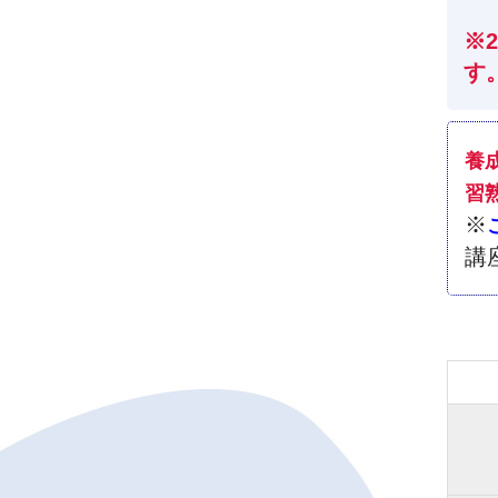
※
す
養
習
※
講