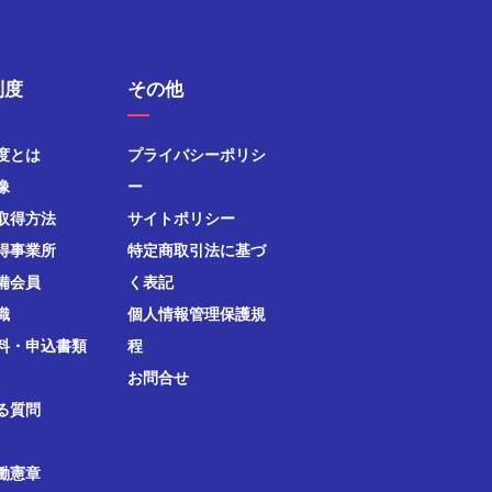
制度
その他
度とは
プライバシーポリシ
像
ー
取得方法
サイトポリシー
得事業所
特定商取引法に基づ
備会員
く表記
織
個人情報管理保護規
料・申込書類
程
お問合せ
る質問
働憲章