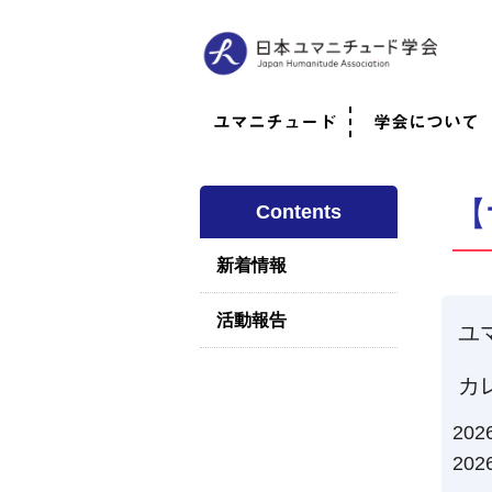
ユマニチュード
学会について
ユマニチュードとは
考案者メッセージ
考案者による随筆
日本での活動体制
映像
学会について
法人情報
代表理事挨拶
役員紹介
会員のご紹介
認定インストラ
社員総会
学会年次総会
学術会報誌
活動報告
【
Contents
新着情報
活動報告
ユ
カ
20
20