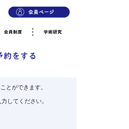
会員制度
学術研究
則
会員制度のご案内
ご寄附のお願い
専門職・正会員として参加
賛助会員として参加
家族と市民の会に参加
会員へのご案内
雨宿りの木
会員規程
よくあるご質問
予約をする
うことができます。
入力してください。