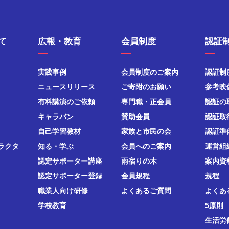
て
広報・教育
会員制度
認証
実践事例
会員制度のご案内
認証制
ニュースリリース
ご寄附のお願い
参考映
有料講演のご依頼
専門職・正会員
認証の
キャラバン
賛助会員
認証取
自己学習教材
家族と市民の会
認証準
ラクタ
知る・学ぶ
会員へのご案内
運営組
認定サポーター講座
雨宿りの木
案内資
認定サポーター登録
会員規程
規程
職業人向け研修
よくあるご質問
よくあ
学校教育
5原則
生活労