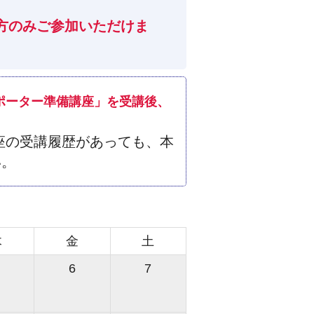
方のみご参加いただけま
ポーター準備講座」を受講後、
座の受講履歴があっても、本
い。
木
金
土
6
7