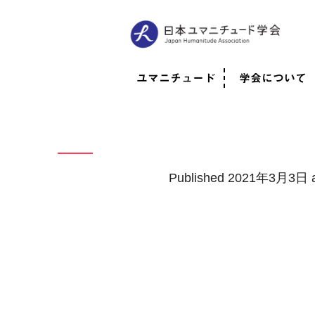
ユマニチュード
学会について
ユマニチュードとは
考案者メッセージ
考案者による随筆
日本での活動体制
映像
学会について
法人情報
代表理事挨拶
役員紹介
会員のご紹介
認定インストラ
社員総会
学会年次総会
学術会報誌
活動報告
Published
2021年3月3日