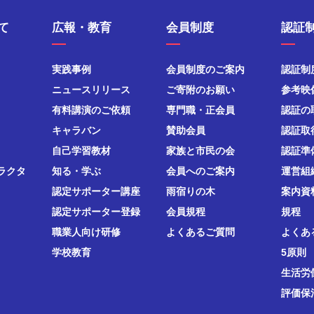
て
広報・教育
会員制度
認証
実践事例
会員制度のご案内
認証制
ニュースリリース
ご寄附のお願い
参考映
有料講演のご依頼
専門職・正会員
認証の
キャラバン
賛助会員
認証取
自己学習教材
家族と市民の会
認証準
ラクタ
知る・学ぶ
会員へのご案内
運営組
認定サポーター講座
雨宿りの木
案内資
認定サポーター登録
会員規程
規程
職業人向け研修
よくあるご質問
よくあ
学校教育
5原則
生活労
評価保