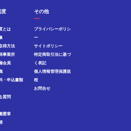
制度
その他
度とは
プライバシーポリシ
像
ー
取得方法
サイトポリシー
得事業所
特定商取引法に基づ
備会員
く表記
織
個人情報管理保護規
料・申込書類
程
お問合せ
る質問
働憲章
清