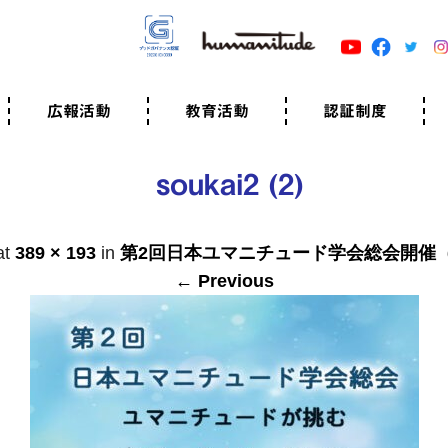
広報活動
教育活動
認証制度
クター
広報・事例紹介
ニュースリリース
有料講演のご依頼
ユマニチュードキャラバン
自己学習教材
知る・学ぶ
認定サポーター講座とは
準備講座のお申込はこちら
養成講座のお申込はこちら
認定サポーター登録
職業人向けの研修（IGMJ）
学校教育
認証制度とは
参考映像
認証の取得方法
認証取得事業所
認証準備会員一覧
運営組織
案内資料・申込書類
規程
よくある質問
ユマニチュードの5原
生活労働憲章
評価保清
soukai2 (2)
at
389 × 193
in
第2回日本ユマニチュード学会総会開催
← Previous