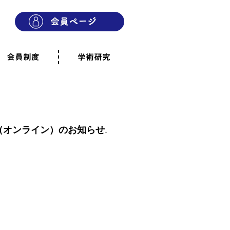
会員制度
学術研究
則
会員制度のご案内
ご寄附のお願い
専門職・正会員として参加
賛助会員として参加
家族と市民の会に参加
会員へのご案内
雨宿りの木
会員規程
よくあるご質問
（オンライン）のお知らせ
.