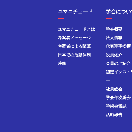
ユマニチュード
学会につい
ユマニチュードとは
学会概要
考案者メッセージ
法人情報
考案者による随筆
代表理事挨拶
日本での活動体制
役員紹介
映像
会員のご紹介
認定インスト
ー
社員総会
学会年次総会
学術会報誌
活動報告