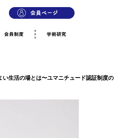
会員制度
学術研究
則
会員制度のご案内
ご寄附のお願い
専門職・正会員として参加
賛助会員として参加
家族と市民の会に参加
会員へのご案内
雨宿りの木
会員規程
よくあるご質問
よい生活の場とは〜ユマニチュード認証制度の