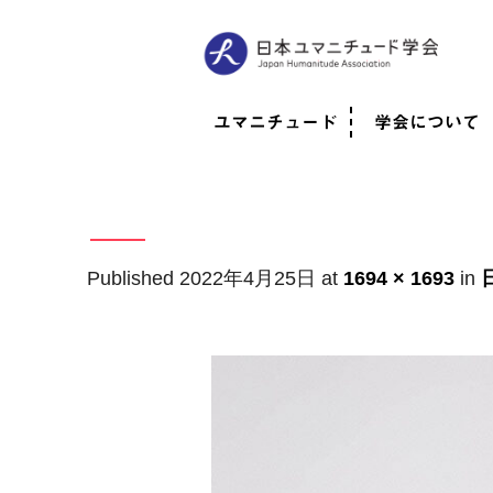
ユマニチュード
学会について
ユマニチュードとは
考案者メッセージ
考案者による随筆
日本での活動体制
映像
学会について
法人情報
代表理事挨拶
役員紹介
会員のご紹介
認定インストラ
社員総会
学会年次総会
学術会報誌
活動報告
Published
2022年4月25日
at
1694 × 1693
in