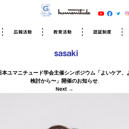
広報活動
教育活動
認証制度
クター
広報・事例紹介
ニュースリリース
有料講演のご依頼
ユマニチュードキャラバン
自己学習教材
知る・学ぶ
認定サポーター講座とは
準備講座のお申込はこちら
養成講座のお申込はこちら
認定サポーター登録
職業人向けの研修（IGMJ）
学校教育
認証制度とは
参考映像
認証の取得方法
認証取得事業所
認証準備会員一覧
運営組織
案内資料・申込書類
規程
よくある質問
ユマニチュードの5原
生活労働憲章
評価保清
sasaki
日本ユマニチュード学会主催シンポジウム「よいケア、
検討から〜」開催のお知らせ
.
Next →