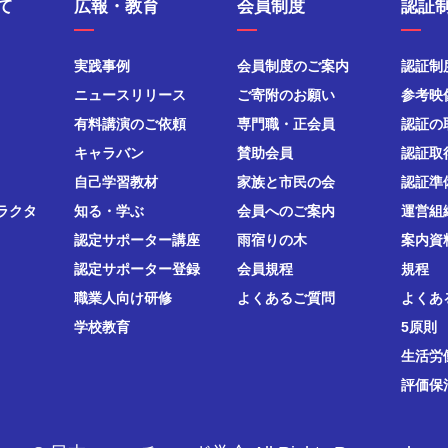
て
広報・教育
会員制度
認証
実践事例
会員制度のご案内
認証制
ニュースリリース
ご寄附のお願い
参考映
有料講演のご依頼
専門職・正会員
認証の
キャラバン
賛助会員
認証取
自己学習教材
家族と市民の会
認証準
ラクタ
知る・学ぶ
会員へのご案内
運営組
認定サポーター講座
雨宿りの木
案内資
認定サポーター登録
会員規程
規程
職業人向け研修
よくあるご質問
よくあ
学校教育
5原則
生活労
評価保