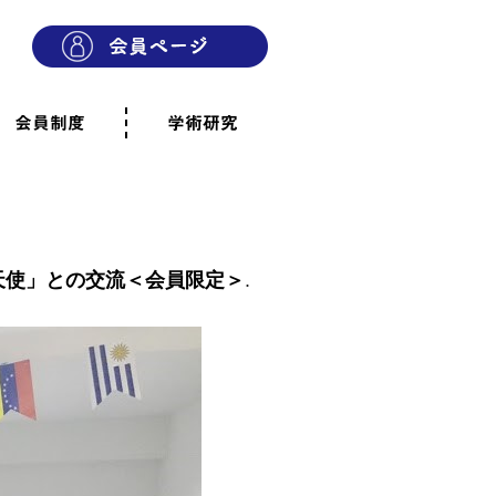
会員制度
学術研究
則
会員制度のご案内
ご寄附のお願い
専門職・正会員として参加
賛助会員として参加
家族と市民の会に参加
会員へのご案内
雨宿りの木
会員規程
よくあるご質問
天使」との交流＜会員限定＞
.