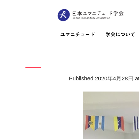
ユマニチュード
学会について
ユマニチュードとは
考案者メッセージ
考案者による随筆
日本での活動体制
映像
学会について
法人情報
代表理事挨拶
役員紹介
会員のご紹介
認定インストラ
社員総会
学会年次総会
学術会報誌
活動報告
Published
2020年4月28日
a