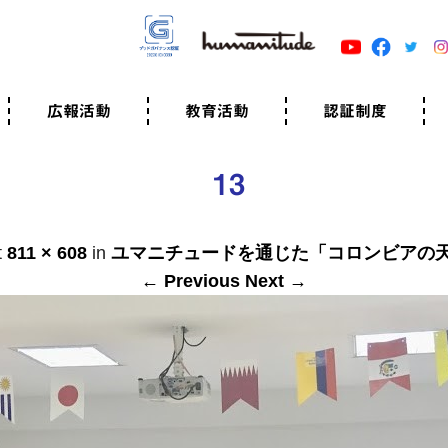
広報活動
教育活動
認証制度
クター
広報・事例紹介
ニュースリリース
有料講演のご依頼
ユマニチュードキャラバン
自己学習教材
知る・学ぶ
認定サポーター講座とは
準備講座のお申込はこちら
養成講座のお申込はこちら
認定サポーター登録
職業人向けの研修（IGMJ）
学校教育
認証制度とは
参考映像
認証の取得方法
認証取得事業所
認証準備会員一覧
運営組織
案内資料・申込書類
規程
よくある質問
ユマニチュードの5原
生活労働憲章
評価保清
13
t
811 × 608
in
ユマニチュードを通じた「コロンビアの
← Previous
Next →