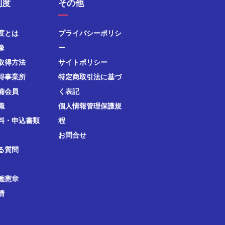
制度
その他
度とは
プライバシーポリシ
像
ー
取得方法
サイトポリシー
得事業所
特定商取引法に基づ
備会員
く表記
織
個人情報管理保護規
料・申込書類
程
お問合せ
る質問
働憲章
清