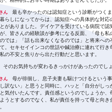
が、精神的にお辛い時期はありませんでしたか。
最も辛かったのは認知症という診断がつく
倉さん
暮らしになってからは、認知症への具体的な対応
とがありました。デイケアを受けている病院で認
が、皆さんの経験談が参考になる反面、「母も私
のでは」「話も出来なくなるのでは」と将来への
て。セキセイインコの世話や鍼治療に連れて行き
私の不安と焦りから出た行動だと思います。
そのお気持ちが変わるきっかけがあったのでし
田
母が徘徊し、息子夫妻も駆けつけるという
倉さん
し訳ない」と思うと同時に、ハッと「自分がしっ
と気付いたんです。責任感というのでしょうか、
ようとするのでなく、私が責任を持って母と向き
。