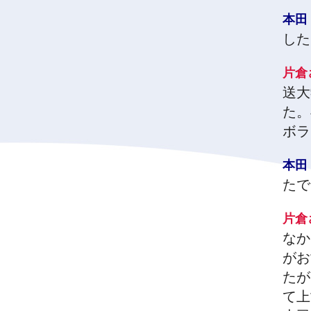
本
した
片
送大
た。
ボラ
本
たで
片
なか
がお
たが
て上