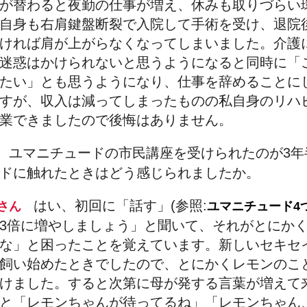
が替わると夜勤の仕事が増え、休みも取りづらい
自身も右肩鍵盤断裂で入院して手術を受け、退院
ければ肩が上がらなくなってしまいました。介護
迷惑はかけられないと思うようになると同時に「
たい」とも思うようになり、仕事を辞めることに
すが、収入は減ってしまったものの私自身のリハ
業できましたので後悔はありません。
ユマニチュードの市民講座を受けられたのが3年
田
ドに触れたときはどう感じられましたか。
はい、初回に「話す」(参照:
倉さん
ユマニチュード4
3倍に増やしましょう」と聞いて、それがとにか
な」と困ったことを覚えています。新しいセキセ
飼い始めたときでしたので、とにかくレモンのこ
けました。すると次第に母が発する言葉が増えて
と「レモンちゃんが待ってるね」「レモンちゃん