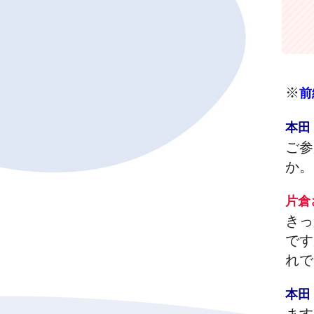
※
前
本
ご参
か。
片
きっ
です
れで
本