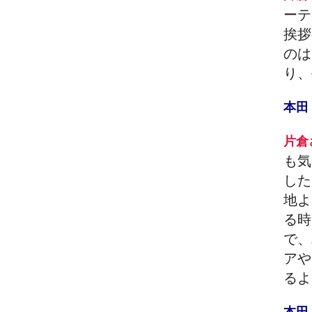
ーテ
挨拶
のは
り、
本
片
も気
した
地よ
る時
で、
アや
るよ