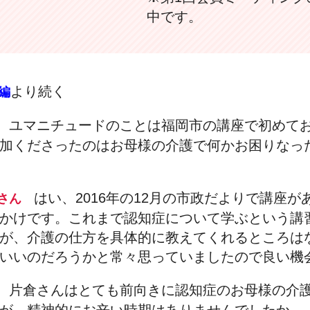
中です。
より続く
編
ユマニチュードのことは福岡市の講座で初めて
田
加くださったのはお母様の介護で何かお困りなっ
はい、2016年の12月の市政だよりで講座
倉さん
かけです。これまで認知症について学ぶという講
が、介護の仕方を具体的に教えてくれるところは
いいのだろうかと常々思っていましたので良い機
片倉さんはとても前向きに認知症のお母様の介
田