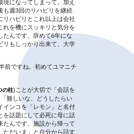
環境になってしまって。加え
後も週3回のリハビリを継続
にリハビリとこれ以上は会社
これを機にスッキリと気分を
したんです。辞めて6年にな
ビリもしっかり出来て、大学
半前ですね。初めてユマニチ
)ことが大切で「会話を
つの柱
く「難しいな、どうしたらい
イインコを「レモン」と名付
とを話題にして必死に母に話
来たんです。施設から帰って
、ただいま」と自分から話す