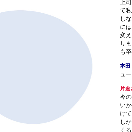
上司
て私
しな
には
変え
りま
も卒
本
ュー
片
今の
いか
けて
しか
くる