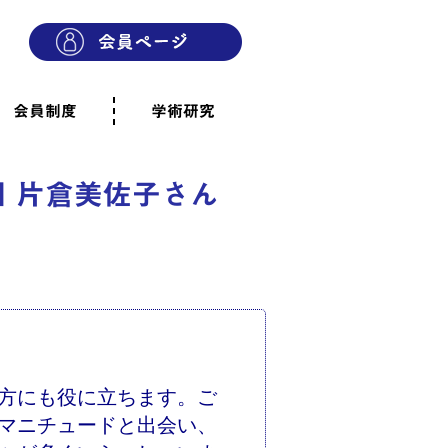
会員制度
学術研究
則
会員制度のご案内
ご寄附のお願い
専門職・正会員として参加
賛助会員として参加
家族と市民の会に参加
会員へのご案内
雨宿りの木
会員規程
よくあるご質問
回 片倉美佐子さん
方にも役に立ちます。ご
マニチュードと出会い、