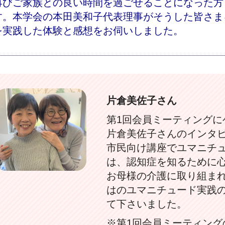
再びご家族との良い時間を過ごせることになった方
す。本学会の本田美和子代表理事がそうした皆さま
を実践した体験と感想をお伺いしました。
片倉美佐子さん
第1回会員ミーティングに
片倉美佐子さんのインタ
市民向け講座でユマニチ
は、認知症を知るために
お母様の介護に取り組ま
はのユマニチュード実践
て下さいました。
※第1回会員ミーティング