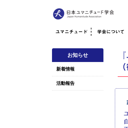
ユマニチュード
学会について
ユマニチュードとは
考案者メッセージ
考案者による随筆
日本での活動体制
映像
学会について
法人情報
代表理事挨拶
役員紹介
会員のご紹介
認定インストラ
社員総会
学会年次総会
学術会報誌
活動報告
『
お知らせ
（
新着情報
活動報告