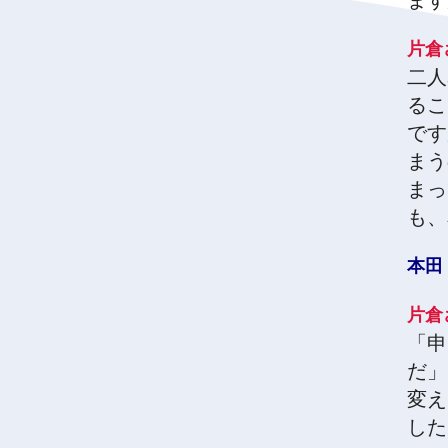
ます
片
二人
るこ
です
まう
まっ
も、
本
片
「申
だ」
変え
した