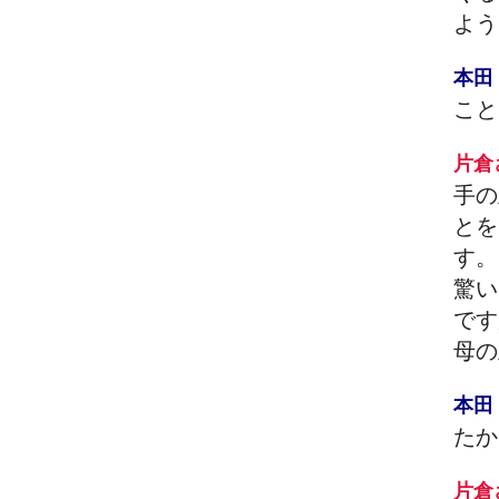
よう
本
こと
片
手の
とを
す。
驚い
です
母の
本
たか
片