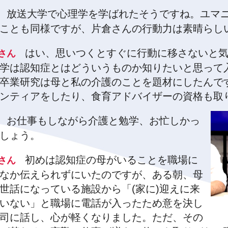
放送大学で心理学を学ばれたそうですね。ユマ
田
ことも同様ですが、片倉さんの行動力は素晴らし
はい、思いつくとすぐに行動に移さないと気
倉さん
学は認知症とはどういうものか知りたいと思って入
卒業研究は母と私の介護のことを題材にしたんで
ンティアをしたり、食育アドバイザーの資格も取
お仕事もしながら介護と勉学、お忙しかっ
田
しょう。
初めは認知症の母がいることを職場に
倉さん
なか伝えられずにいたのですが、ある朝、母
世話になっている施設から「(家に)迎えに来
いない」と職場に電話が入ったため意を決し
司に話し、心が軽くなりました。ただ、その