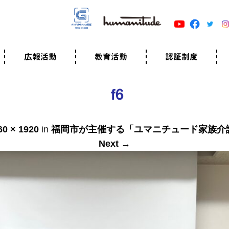
広報活動
教育活動
認証制度
クター
広報・事例紹介
ニュースリリース
有料講演のご依頼
ユマニチュードキャラバン
自己学習教材
知る・学ぶ
認定サポーター講座とは
準備講座のお申込はこちら
養成講座のお申込はこちら
認定サポーター登録
職業人向けの研修（IGMJ）
学校教育
認証制度とは
参考映像
認証の取得方法
認証取得事業所
認証準備会員一覧
運営組織
案内資料・申込書類
規程
よくある質問
ユマニチュードの5原
生活労働憲章
評価保清
f6
60 × 1920
in
福岡市が主催する「ユマニチュード家族介
Next →