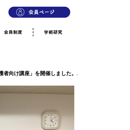
会員制度
学術研究
則
会員制度のご案内
ご寄附のお願い
専門職・正会員として参加
賛助会員として参加
家族と市民の会に参加
会員へのご案内
雨宿りの木
会員規程
よくあるご質問
護者向け講座」を開催しました。
.