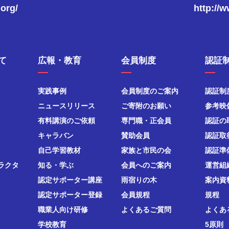
.org/
http://
て
広報・教育
会員制度
認証
実践事例
会員制度のご案内
認証制
ニュースリリース
ご寄附のお願い
参考映
有料講演のご依頼
専門職・正会員
認証の
キャラバン
賛助会員
認証取
自己学習教材
家族と市民の会
認証準
ラクタ
知る・学ぶ
会員へのご案内
運営組
認定サポーター講座
雨宿りの木
案内資
認定サポーター登録
会員規程
規程
職業人向け研修
よくあるご質問
よくあ
学校教育
5原則