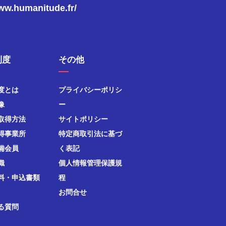
www.humanitude.fr/
制度
その他
度とは
プライバシーポリシ
像
ー
取得方法
サイトポリシー
得事業所
特定商取引法に基づ
備会員
く表記
織
個人情報管理保護規
料・申込書類
程
お問合せ
る質問