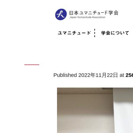
ユマニチュード
学会について
ユマニチュードとは
考案者メッセージ
考案者による随筆
日本での活動体制
映像
学会について
法人情報
代表理事挨拶
役員紹介
会員のご紹介
認定インストラ
社員総会
学会年次総会
学術会報誌
活動報告
Published
2022年11月22日
at
25