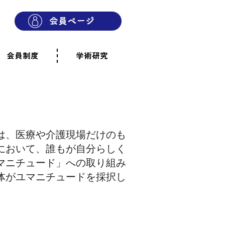
会員制度
学術研究
則
会員制度のご案内
ご寄附のお願い
専門職・正会員として参加
賛助会員として参加
家族と市民の会に参加
会員へのご案内
雨宿りの木
会員規程
よくあるご質問
は、医療や介護現場だけのも
において、誰もが自分らしく
マニチュード」への取り組み
体がユマニチュードを採択し