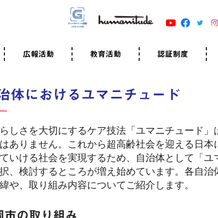
広報活動
教育活動
認証制度
クター
広報・事例紹介
ニュースリリース
有料講演のご依頼
ユマニチュードキャラバン
自己学習教材
知る・学ぶ
認定サポーター講座とは
準備講座のお申込はこちら
養成講座のお申込はこちら
認定サポーター登録
職業人向けの研修（IGMJ）
学校教育
認証制度とは
参考映像
認証の取得方法
認証取得事業所
認証準備会員一覧
運営組織
案内資料・申込書類
規程
よくある質問
ユマニチュードの5原
生活労働憲章
評価保清
治体におけるユマニチュード
らしさを大切にするケア技法「ユマニチュード」
はありません。これから超高齢社会を迎える日本
ていける社会を実現するため、自治体として「ユ
択、検討するところが増え始めています。各自治
緯や、取り組み内容についてご紹介します。
岡市の取り組み