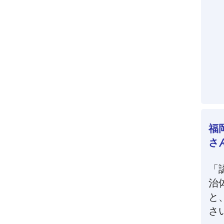
福
さ
「
治
と
さ