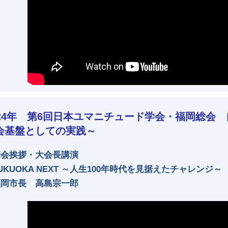
024年 第6回日本ユマニチュード学会・福岡総会
会基盤としての実践～
開会挨拶・大会長講演
UKUOKA NEXT ～人生100年時代を見据えたチャレンジ～
福岡市長 高島宗一郎