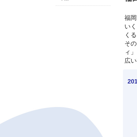
福岡
いく
くる
その
ィ」
広い
2