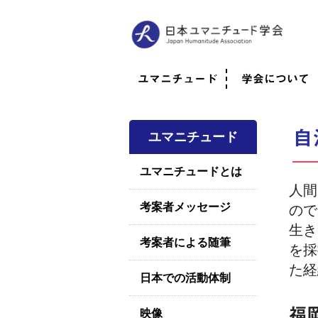
ユマニチュード
学会について
ユマニチュードとは
考案者メッセージ
考案者による随筆
日本での活動体制
映像
学会について
法人情報
代表理事挨拶
役員紹介
会員のご紹介
認定インストラ
社員総会
学会年次総会
学術会報誌
活動報告
自
ユマニチュード
ユマニチュードとは
人間
考案者メッセージ
ので
生き
考案者による随筆
を採
た経
日本での活動体制
福
映像