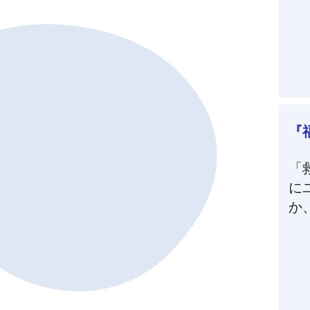
『
「
に
か