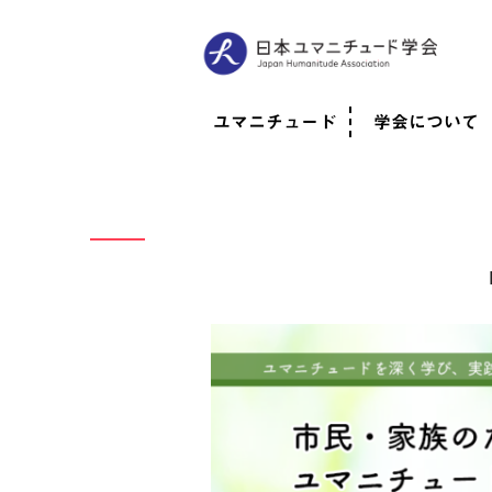
ユマニチュード
学会について
ユマニチュードとは
考案者メッセージ
考案者による随筆
日本での活動体制
映像
学会について
法人情報
代表理事挨拶
役員紹介
会員のご紹介
認定インストラ
社員総会
学会年次総会
学術会報誌
活動報告