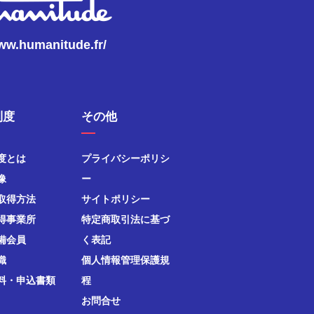
www.humanitude.fr/
制度
その他
度とは
プライバシーポリシ
像
ー
取得方法
サイトポリシー
得事業所
特定商取引法に基づ
備会員
く表記
織
個人情報管理保護規
料・申込書類
程
お問合せ