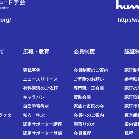
.org/
http://
て
広報・教育
会員制度
認証
実践事例
会員制度のご案内
認証制
ニュースリリース
ご寄附のお願い
参考映
有料講演のご依頼
専門職・正会員
認証の
キャラバン
賛助会員
認証取
自己学習教材
家族と市民の会
認証準
ラクタ
知る・学ぶ
会員へのご案内
運営組
認定サポーター講座
雨宿りの木
案内資
認定サポーター登録
会員規程
規程