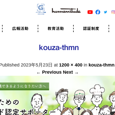
広報活動
教育活動
認証制度
クター
広報・事例紹介
ニュースリリース
有料講演のご依頼
ユマニチュードキャラバン
自己学習教材
知る・学ぶ
認定サポーター講座とは
準備講座のお申込はこちら
養成講座のお申込はこちら
認定サポーター登録
職業人向けの研修（IGMJ）
学校教育
認証制度とは
参考映像
認証の取得方法
認証取得事業所
認証準備会員一覧
運営組織
案内資料・申込書類
規程
よくある質問
ユマニチュードの5原
生活労働憲章
評価保清
kouza-thmn
Published
2023年5月23日
at
1200 × 400
in
kouza-thmn
← Previous
Next →