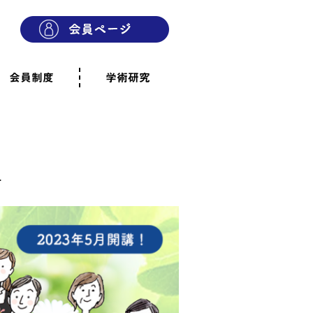
会員制度
学術研究
則
会員制度のご案内
ご寄附のお願い
専門職・正会員として参加
賛助会員として参加
家族と市民の会に参加
会員へのご案内
雨宿りの木
会員規程
よくあるご質問
.