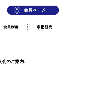
会員制度
学術研究
則
会員制度のご案内
ご寄附のお願い
専門職・正会員として参加
賛助会員として参加
家族と市民の会に参加
会員へのご案内
雨宿りの木
会員規程
よくあるご質問
入会のご案内
.