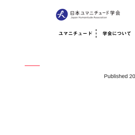
ユマニチュード
学会について
ユマニチュードとは
考案者メッセージ
考案者による随筆
日本での活動体制
映像
学会について
法人情報
代表理事挨拶
役員紹介
会員のご紹介
認定インストラ
社員総会
学会年次総会
学術会報誌
活動報告
Published
2