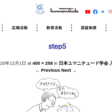
広報活動
教育活動
認証制度
クター
広報・事例紹介
ニュースリリース
有料講演のご依頼
ユマニチュードキャラバン
自己学習教材
知る・学ぶ
認定サポーター講座とは
準備講座のお申込はこちら
養成講座のお申込はこちら
認定サポーター登録
職業人向けの研修（IGMJ）
学校教育
認証制度とは
参考映像
認証の取得方法
認証取得事業所
認証準備会員一覧
運営組織
案内資料・申込書類
規程
よくある質問
ユマニチュードの5原
生活労働憲章
評価保清
step5
020年12月1日
at
400 × 258
in
日本ユマニチュード学会 
← Previous
Next →