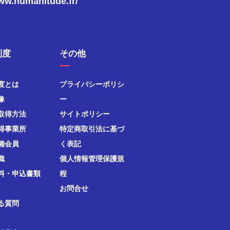
www.humanitude.fr/
制度
その他
度とは
プライバシーポリシ
像
ー
取得方法
サイトポリシー
得事業所
特定商取引法に基づ
備会員
く表記
織
個人情報管理保護規
料・申込書類
程
お問合せ
る質問