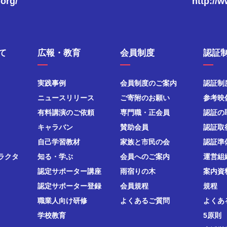
.org/
http://
て
広報・教育
会員制度
認証
実践事例
会員制度のご案内
認証制
ニュースリリース
ご寄附のお願い
参考映
有料講演のご依頼
専門職・正会員
認証の
キャラバン
賛助会員
認証取
自己学習教材
家族と市民の会
認証準
ラクタ
知る・学ぶ
会員へのご案内
運営組
認定サポーター講座
雨宿りの木
案内資
認定サポーター登録
会員規程
規程
職業人向け研修
よくあるご質問
よくあ
学校教育
5原則