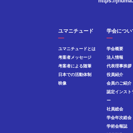
https://jhuma
ユマニチュード
学会につい
ユマニチュードとは
学会概要
考案者メッセージ
法人情報
考案者による随筆
代表理事挨拶
日本での活動体制
役員紹介
映像
会員のご紹介
認定インスト
ー
社員総会
学会年次総会
学術会報誌