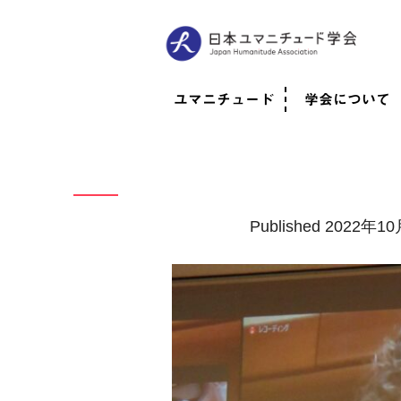
ユマニチュード
学会について
ユマニチュードとは
考案者メッセージ
考案者による随筆
日本での活動体制
映像
学会について
法人情報
代表理事挨拶
役員紹介
会員のご紹介
認定インストラ
社員総会
学会年次総会
学術会報誌
活動報告
Published
2022年10