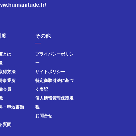
www.humanitude.fr/
制度
その他
度とは
プライバシーポリシ
像
ー
取得方法
サイトポリシー
得事業所
特定商取引法に基づ
備会員
く表記
織
個人情報管理保護規
料・申込書類
程
お問合せ
る質問