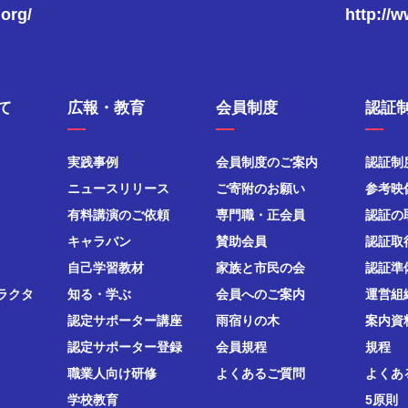
.org/
http://
て
広報・教育
会員制度
認証
実践事例
会員制度のご案内
認証制
ニュースリリース
ご寄附のお願い
参考映
有料講演のご依頼
専門職・正会員
認証の
キャラバン
賛助会員
認証取
自己学習教材
家族と市民の会
認証準
ラクタ
知る・学ぶ
会員へのご案内
運営組
認定サポーター講座
雨宿りの木
案内資
認定サポーター登録
会員規程
規程
職業人向け研修
よくあるご質問
よくあ
学校教育
5原則