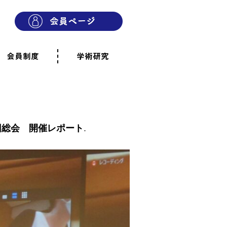
会員制度
学術研究
則
会員制度のご案内
ご寄附のお願い
専門職・正会員として参加
賛助会員として参加
家族と市民の会に参加
会員へのご案内
雨宿りの木
会員規程
よくあるご質問
回総会 開催レポート
.