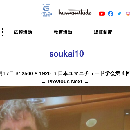
広報活動
教育活動
認証制度
クター
広報・事例紹介
ニュースリリース
有料講演のご依頼
ユマニチュードキャラバン
自己学習教材
知る・学ぶ
認定サポーター講座とは
準備講座のお申込はこちら
養成講座のお申込はこちら
認定サポーター登録
職業人向けの研修（IGMJ）
学校教育
認証制度とは
参考映像
認証の取得方法
認証取得事業所
認証準備会員一覧
運営組織
案内資料・申込書類
規程
よくある質問
ユマニチュードの5原
生活労働憲章
評価保清
soukai10
月17日
at
2560 × 1920
in
日本ユマニチュード学会第４
← Previous
Next →