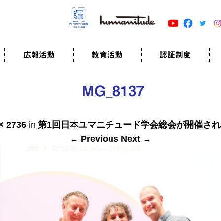
広報活動
教育活動
認証制度
クター
広報・事例紹介
ニュースリリース
有料講演のご依頼
ユマニチュードキャラバン
自己学習教材
知る・学ぶ
認定サポーター講座とは
準備講座のお申込はこちら
養成講座のお申込はこちら
認定サポーター登録
職業人向けの研修（IGMJ）
学校教育
認証制度とは
参考映像
認証の取得方法
認証取得事業所
認証準備会員一覧
運営組織
案内資料・申込書類
規程
よくある質問
ユマニチュードの5原
生活労働憲章
評価保清
MG_8137
× 2736
in
第1回日本ユマニチュード学会総会が開催さ
← Previous
Next →