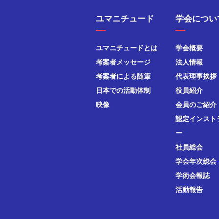
ユマニチュード
学会につい
ユマニチュードとは
学会概要
考案者メッセージ
法人情報
考案者による随筆
代表理事挨拶
日本での活動体制
役員紹介
映像
会員のご紹介
認定インスト
ー
社員総会
学会年次総会
学術会報誌
活動報告