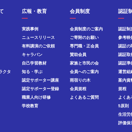
て
広報・教育
会員制度
認証
実践事例
会員制度のご案内
認証制
ニュースリリース
ご寄附のお願い
参考映
有料講演のご依頼
専門職・正会員
認証の
キャラバン
賛助会員
認証取
自己学習教材
家族と市民の会
認証準
ラクタ
知る・学ぶ
会員へのご案内
運営組
認定サポーター講座
雨宿りの木
案内資
認定サポーター登録
会員規程
規程
職業人向け研修
よくあるご質問
よくあ
学校教育
5原則
生活労
評価保