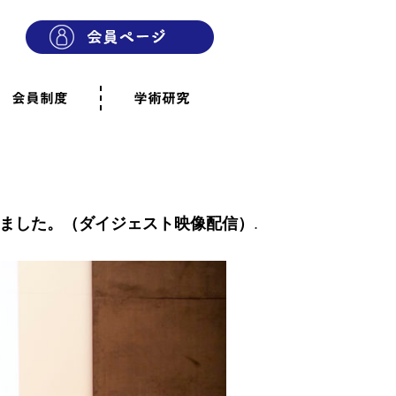
会員制度
学術研究
則
会員制度のご案内
ご寄附のお願い
専門職・正会員として参加
賛助会員として参加
家族と市民の会に参加
会員へのご案内
雨宿りの木
会員規程
よくあるご質問
れました。（ダイジェスト映像配信）
.