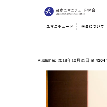
ユマニチュード
学会について
ユマニチュードとは
考案者メッセージ
考案者による随筆
日本での活動体制
映像
学会について
法人情報
代表理事挨拶
役員紹介
会員のご紹介
認定インストラ
社員総会
学会年次総会
学術会報誌
活動報告
Published
2019年10月31日
at
4104 