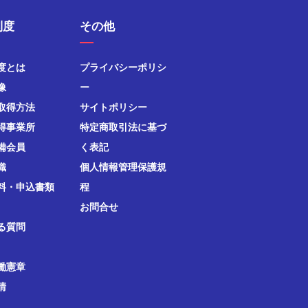
制度
その他
度とは
プライバシーポリシ
像
ー
取得方法
サイトポリシー
得事業所
特定商取引法に基づ
備会員
く表記
織
個人情報管理保護規
料・申込書類
程
お問合せ
る質問
働憲章
清